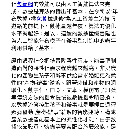
化
包養網
的效能可以由人工智能算法來完
成。數據是算法的輸出和基本，在今朝以“年
夜數據+機
包養
械進修”為人工智能主流技巧
道路的前提下，數據量越年夜，算法的優化
水平就越好，是以，連續的數據量級晉陞也
為人工智能年夜模子在辦事型制造中的辦事
利用供給了基本。
經由過程指令把持晉陞柔性程度。辦事型制
造面對的特性化需求程度越來越高，非尺度
化的產物生孩子和辦事供給需求婚配更為柔
性的“產物-辦事”體系。跟著裝備和產物的網
聯化、數字化，口令、文本、模仿電子訊號
等傳統方法的指令慢慢被數據指令所替換，
以數據流管控生孩子和辦事就是要經由過程
數據驅動“產物-辦事”體系的智能運轉，構成
產業數據智能基本上的柔性化才能。由于數
據依靠職員、裝備等要素配合施展效能，是