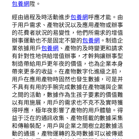
包養網
陞。
經由過程及時活動進步
包養網
呼應才能。由
于用戶需求、產物狀況以及應用產物或辦事
的花費者狀況的易變性，他們所需求的增值
辦事運動也不是固定不變的
包養網
。制造企
業依據用戶
包養網
、產物的及時變更和請求
有針對性地供給增值辦事，才幹夠讓辦事型
制造帶給用戶更年夜的價值，也為企業本身
帶來更多的收益。在產物數字化進級之前，
用戶在應用產物時固然也發生數據，可是并
不具有有用的手腕完成數據在產物端與企業
之間的活動，數據作為生孩子要素的價值難
以有用施展，用戶的需求也不克不及實時獲
得呼應，極年夜影響了產物的用戶體驗。得
益于泛在的通訊收集、產物搭載的數據采集
和傳輸裝配，用戶與企業之間樹立起數據活
動的通道，產物運轉的及時數據可以被傳遞