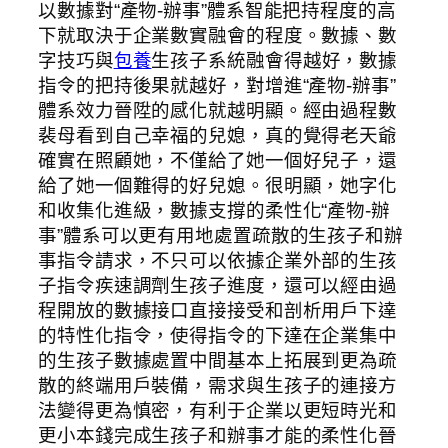
以數據對“產物-辦事”體系智能把持程度的高
下就取決于企業數實融會的程度。數據、數
字技巧與
包養
生孩子系統融會得越好，數據
指令的把持後果就越好，對增進“產物-辦事”
體系效力晉陞的感化就越明顯。經由過程數
裴母看到自己幸福的兒媳，真的覺得老天爺
確實在照顧她，不僅給了她一個好兒子，還
給了她一個難得的好兒媳。很明顯，她字化
和收集化進級，數據支撐的柔性化“產物-辦
事”體系可以更有用地處置疏散的生孩子和辦
事指令請求，不只可以依據企業外部的生孩
子指令疾速調劑生孩子進度，還可以經由過
程開放的數據接口直接接受和剖析用戶下達
的特性化指令，使得指令的下達在企業集中
的生孩子數據處置中間基本上拓展到更為疏
散的終端用戶裝備，需求與生孩子的連接方
法變得更為慎密，有利于企業以更短時光和
更小本錢完成生孩子和辦事才能的柔性化晉