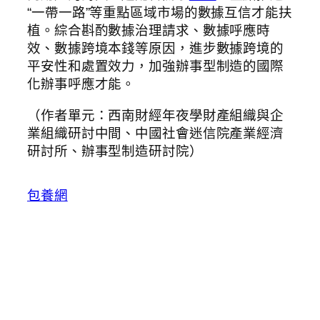
“一帶一路”等重點區域市場的數據互信才能扶
植。綜合斟酌數據治理請求、數據呼應時
效、數據跨境本錢等原因，進步數據跨境的
平安性和處置效力，加強辦事型制造的國際
化辦事呼應才能。
（作者單元：西南財經年夜學財產組織與企
業組織研討中間、中國社會迷信院產業經濟
研討所、辦事型制造研討院）
包養網