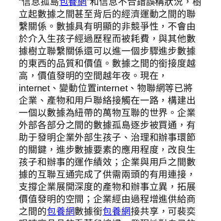
“信息孤島
包養網
”和信息不合錯誤稱狀況，樹
立起數據之間甚至背后的經濟運動之間的聯
繫關係。數據具有明顯的非競爭性，不會由
於介入生孩子經過歷程而被耗費，與其他數
據樹立聯繫關係還可以進一個步驟進步數據
的東西的品質和價值。數據之間的銜接度越
高，價值發明的空間越年夜。現在，
internet、變動位置internet、物聯網等已將
企業、產物和用戶聯絡接觸在一路，構建出
一個以數據為紐帶的萬物互聯的世界。企業
外部各部分之間的數據孤島逐步被買通，有
助于發明企業外部生孩子、治理和辦事環節
的關鍵，進步數據要素的應用程度，改良生
孩子和辦事的運作績效；企業與用戶之間數
據的互聯互通完成了供需兩頭的有用連接，
支撐企業展開深度的產物和辦事立異，拓展
價值發明的空間；企業經由過程增進供給商
之間的
包養網
數據銜
包養網
接共享，可裴奕