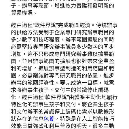
子、辦事等環節，增進效力晉陞和發明新的
貿易機遇。
經由過程“軟件界說”完成範圍經濟。傳統辦事
的供給方法受制于企業專門研究辦事職員的
多少數字和技巧程度，辦事範圍擴展的同時
必需堅持專門研究辦事職員多少數字的同步
增加，這不只形成專門研究辦事難以擴展範
圍，並且辦事範圍的擴展也很難帶來企業盈
利的增加。擴展辦事型制造的利用范圍和範
圍，必需削減對專門研究職員的依靠，進步
辦事的範圍經濟性。要完成這一目標，就需
求將辦事生孩子、交付中的常識停止編碼
化，經由過程“軟件界說”由體系主動化地履行
特性化的辦事生孩子和交付。將企業生孩子
和交付辦事的常識停止編碼化需求以數據形
狀存在的信息
包養
，特殊是在人工智能技巧
效能日益強盛和利用普及的明天，很多主動