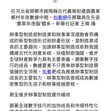
在河北省邯鄲市館陶縣古代農業財產園農業
鄉村年夜數據中間，
包養網
任務職員在先容
“農業年夜腦”體系。新華社記者 王曉 攝
辦事型制造是制造業和辦事業深度融會而構
成的新型制造形式和財產形狀，是制造業成
長的主要趨向。加速辦事型制造成長對我國
構建古代化財產系統、扶植制造強國、進步
全球財產競爭力具有主要意義。跟著數字技
巧的成長，數據要素不只貫串辦事型制造價
值鏈的全流程，
包養
更成為推進辦事型制造
成長的主要氣力，辦事型制造曾經成為數據
密集型的生孩子和辦事經過歷程。
周全進步辦事型制造運作績效
跟著全球數字技巧的加快成長和市場特性化