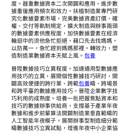
度。器重數據資本二次開闢和應用，進步數
據重復應用頻次和效力。扶植制造業專門研
究化數據要素市場，完美數據資產訂價、確
權、交付等軌制規定，擴大制造與辦事兩頭
的數據要素供應程度，加快數據要素在經濟
輪迴中的流他急忙拒絕，藉口先去找媽媽，
以防萬一，急忙趕到媽媽那裡。轉效力，塑
造制造業數據資本天賦上風。
包養
晉陞數據技巧立異程度。加速通用型數據應
用技巧的立異，展開個性數據技巧研討，開
闢高效便捷的跨行業、跨範
包養
疇、跨場景
和跨平臺的數據應用技巧，晉陞企業數字技
巧利用的成熟度。培養一批把握焦點資本和
技巧的數據辦事供給商，支撐基于產業年夜
數據和進步前輩算法開闢制造業垂直範疇的
人工智能年夜模子。展開辦事型制造細分範
疇數據技巧立異試點，增進年夜中小企業協