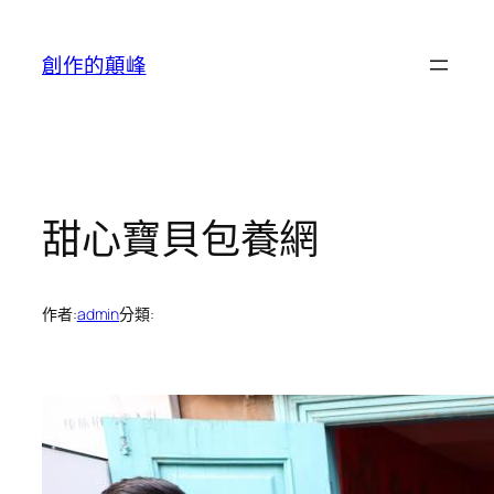
跳
至
創作的顛峰
主
要
內
容
甜心寶貝包養網
作者:
admin
分類: