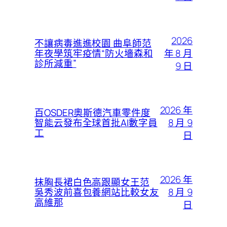
2026
不讓病毒進進校園 曲阜師范
年 8 月
年夜學筑牢疫情“防火墻森和
診所減重”
9 日
2026 年
百OSDER奧斯德汽車零件度
8 月 9
智能云發布全球首批AI數字員
工
日
2026 年
抹胸長裙白色高跟顯女王范
8 月 9
吳秀波前喜包養網站比較女友
高維那
日