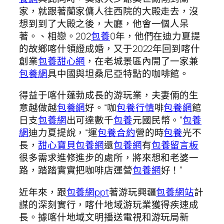
家，就跟著蘭家傭人往西院的大殿走去，沒
想到到了大殿之後，大廳，他會一個人呆
著。、相戀。202
包養
0年，他們在迪力夏提
的故鄉喀什領證成婚，又于2022年回到喀什
創業
包養甜心網
，在老城景區內開了一家兼
包養網
具中國與坦桑尼亞特點的咖啡館。
得益于喀什蓬勃成長的游玩業，夫妻倆的生
意越做越
包養網
好。“咖
包養行情
啡
包養網
館
日支
包養網
出可達數千
包養
元國民幣。”
包養
網
迪力夏提說，“運
包養合約
營的時
包養
光不
長，
甜心寶貝包養網
還
包養網
有
包養留言板
很多需求進修進步的處所，將來想和老婆一
路，踏踏實實把咖啡店運營
包養網
好！”
近年來，跟
包養網ppt
著游玩興疆
包養網站
計
謀的深刻實行，喀什地域游玩業獲得疾速成
長。據喀什地域文明播送電視和游玩局新