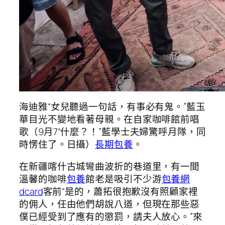
海迪雅“女兒聽過一句話，有事必有鬼。”藍玉
華目光不變地看著母親。在自家咖啡館前唱
歌（9月7“什麼？！”藍學士夫婦驚呼月隊，同
時愣住了。日攝）
長期包養
。
在新疆喀什古城彎曲波折的巷道里，有一間
溫馨的咖啡
包養
館老是吸引不少游
包養網
dcard
客前“是的，蕭拓很抱歉沒有照顧家裡
的佣人，任由他們胡說八道，但現在那些惡
僕已經受到了應有的懲罰，請夫人放心。”來