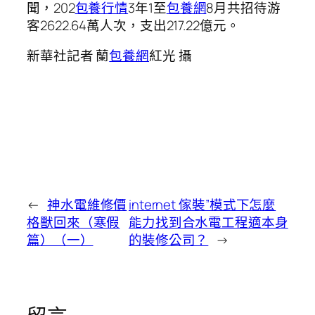
聞，202
包養行情
3年1至
包養網
8月共招待游
客2622.64萬人次，支出217.22億元。
新華社記者 蘭
包養網
紅光 攝
←
神水電維修價
internet 傢裝”模式下怎麼
格獸回來（寒假
能力找到合水電工程適本身
篇）（一）
的裝修公司？
→