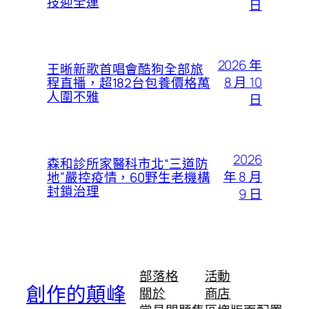
技迎全運
日
2026 年
王晰新歌首唱會酷狗全部旅
8 月 10
程直播，超182台包養價格萬
人圍不雅
日
2026
森和診所家醫科市北“三道防
年 8 月
地”嚴控疫情，60野生老機構
封鎖治理
9 日
部落格
活動
創作的顛峰
關於
商店