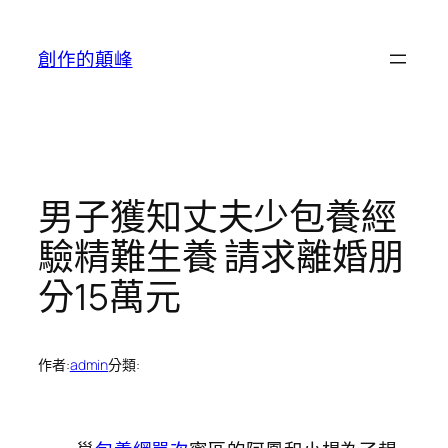
跳
至
創作的顛峰
主
要
內
容
男子獲知丈夫少包養經
驗精難生養 請求離婚朋
分15萬元
作者:
admin
分類: