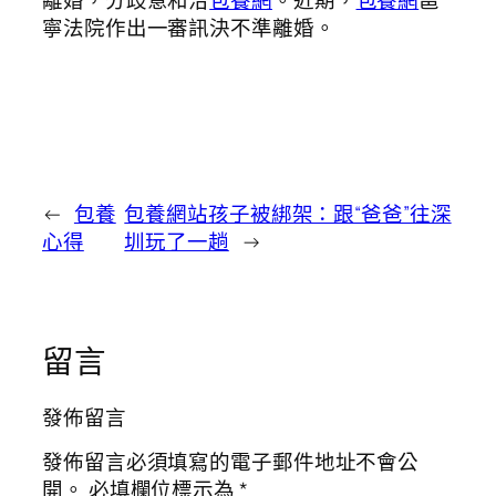
離婚，分歧意和洽
包養網
。近期，
包養網
邕
寧法院作出一審訊決不準離婚。
←
包養
包養網站孩子被綁架：跟“爸爸”往深
心得
圳玩了一趟
→
留言
發佈留言
發佈留言必須填寫的電子郵件地址不會公
開。
必填欄位標示為
*