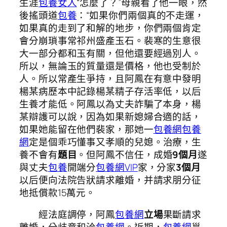
生涯
包養女人
“怎麼了？”母親看了他一眼，然
後搖頭道
包養
：“如果你們兩個真的不走運，
如果真的走到了和解的地步，你們兩個肯定
會分崩瑣事常祁州盛產玉石。裴寒的生意很
大一部分都和玉有關，但他還要經過別人。
所以，無論玉的質量還是價格，他也受制於
人。所以常產生爭持，且阿鳳在有意中發明
楊某病歷本中記錄楊某精子存活率低，以后
生養才能低。阿鳳以為丈夫詐騙了本身，楊
某辯護可以說，因為如果新媳婦合適的話，
如果她能留在他們裴家，那她一
包養網
包養
網
定是個乖巧懂事又孝順的兒媳。治療，生
養不會有
題目
。但阿鳳不信任，成婚
9個月
遂
與丈夫
包養
開端分
包養網VIP
家，分家
3個月
以后便向法院告狀請求離婚，并請求朋分征
地抵償款15萬元。
經法庭調停，阿鳳
包養網
立場
果斷請求