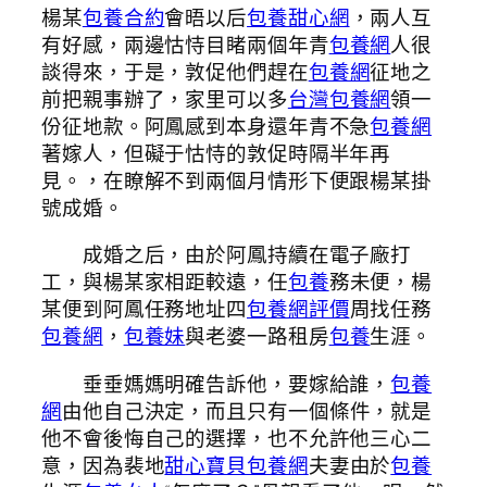
楊某
包養合約
會晤以后
包養甜心網
，兩人互
有好感，兩邊怙恃目睹兩個年青
包養網
人很
談得來，于是，敦促他們趕在
包養網
征地之
前把親事辦了，家里可以多
台灣包養網
領一
份征地款。阿鳳感到本身還年青不急
包養網
著嫁人，但礙于怙恃的敦促時隔半年再
見。，在瞭解不到兩個月情形下便跟楊某掛
號成婚。
成婚之后，由於阿鳳持續在電子廠打
工，與楊某家相距較遠，任
包養
務未便，楊
某便到阿鳳任務地址四
包養網評價
周找任務
包養網
，
包養妹
與老婆一路租房
包養
生涯。
垂垂媽媽明確告訴他，要嫁給誰，
包養
網
由他自己決定，而且只有一個條件，就是
他不會後悔自己的選擇，也不允許他三心二
意，因為裴地
甜心寶貝包養網
夫妻由於
包養