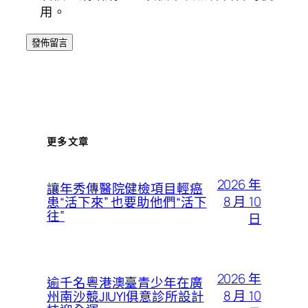
用。
更多文章
2026 年
讓年秀傳醫院健檢項目輕癌
8 月 10
患“活下來” 也要助他們“活下
往”
日
2026 年
逾千名粵港澳臺青少年在廣
8 月 10
州南沙競JIUYI俱意診所設計