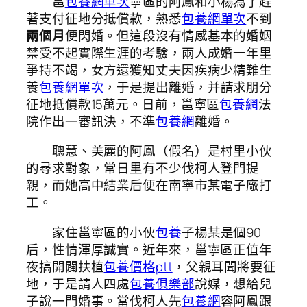
邕
包養網單次
寧區的阿鳳和小楊為了趕
著支付征地分抵償款，熟悉
包養網單次
不到
兩個月
便閃婚。但這段沒有情感基本的婚姻
禁受不起實際生涯的考驗，兩人成婚一年里
爭持不竭，女方還獲知丈夫因疾病少精難生
養
包養網單次
，于是提出離婚，并請求朋分
征地抵償款15萬元。日前，邕寧區
包養網
法
院作出一審訊決，不準
包養網
離婚。
聰慧、美麗的阿鳳（假名）是村里小伙
的尋求對象，常日里有不少伐柯人登門提
親，而她高中結業后便在南寧市某電子廠打
工。
家住邕寧區的小伙
包養
子楊某是個90
后，性情渾厚誠實。近年來，邕寧區正值年
夜搞開闢扶植
包養價格ptt
，父親耳聞將要征
地，于是請人四處
包養俱樂部
說媒，想給兒
子說一門婚事。當伐柯人先
包養網
容阿鳳跟