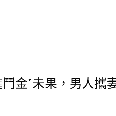
進鬥金”未果，男人攜