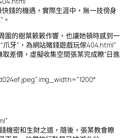
html”
覓一夜暴富或賺快錢的機遇，實際生涯中，無一技傍身
”。
周圍的樹葉簌簌作響，也讓她頓時感到一
”，為網站賭錢遊戲玩傢404.html”
幣兌現辦事並賺取差價，虛擬收集空間張某完成瞭“日進
024ef.jpeg” img_width=”1200″
l”
ptt講出瞭本身的賺錢機密和生財之道，隨後，張某教會瞭