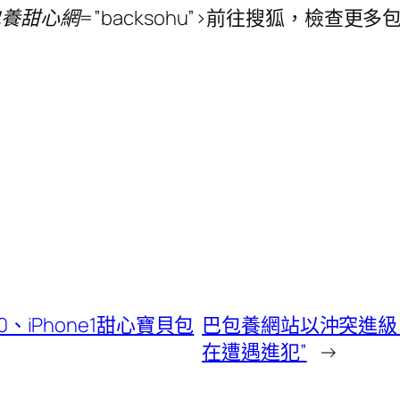
養甜心網=”backsohu”>
前往搜狐，檢查更多包養
0、iPhone1甜心寶貝包
巴包養網站以沖突進級，
在遭遇進犯”
→