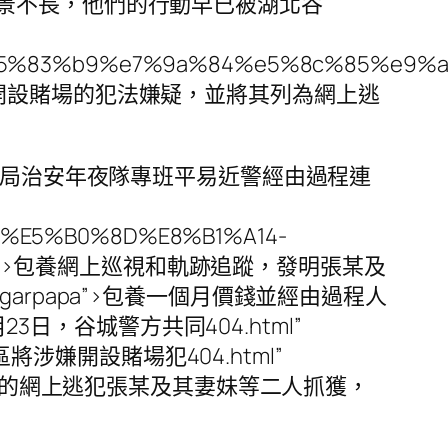
景不長，他們的行動早已被湖北谷
84%e5%83%b9%e7%9a%84%e5%8c%85%e9
開設賭場的犯法嫌疑，並將其列為網上逃
養網谷城縣公安局治安年夜隊專班平易近警經由過程連
8A%E5%B0%8D%E8%B1%A14-
6%BA/”>包養網上巡視和軌跡追蹤，發明張某及
w/sugarpapa”>包養一個月價錢並經由過程人
索。9月23日，谷城警方共同404.html”
谷城縣城區將涉嫌開設賭場犯404.html”
/Sugar/”>包養的網上逃犯張某及其妻妹等二人抓獲，