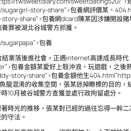
://twsweetdiary.com/sweetdating
view/sugargirl-story-share”>包養網評價某、404.h
gargirl-story-share”>包養網dcard陳某因涉嫌開設賭
nn/”>短期包養罪被湖北谷城警方抓獲。
iew/sugarpapa”>包養
落後進社會，正遇internet高速成長時代，不
ew/sugarlover”>包養金額某愛好上彀沖浪、玩遊戲，
daddy-story-share”>包養金額他生404.html”https:/
年，在魚龍混淆的收集空間，張某迷掉瞭標的目的
時10月被谷城警方查獲並處行政拘留處分。
跟著時光的推移，張某對已經的過往忘得一幹二
夜的守法。