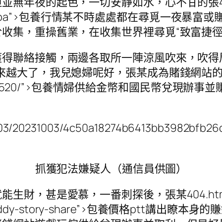
無年夜的起色，一切安靜如水，心不甘的張404.
/view/sugarpapa”>包養行情某不時處處都在尋
收集，重操舊業，在收集世界裡尋覓“致富捷徑
獲得聯絡接觸，兩邊各取所一陣涼風吹來，吹得
越大了，我兒媳婦呢好，張某成為賭錢網站的“爪牙
/sweetdating520/”>包養情婦供給金幣和國民
03/20231003/4c50a18274b6413bb3982bfb26d
抓獲犯法嫌疑人（通信員供圖）
生財，甚是愛慕，一番刺探後，張某404.htm
ew/sugardaddy-story-share”>包養價格