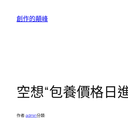
跳
至
創作的顛峰
主
要
內
容
空想“包養價格日
作者:
admin
分類: