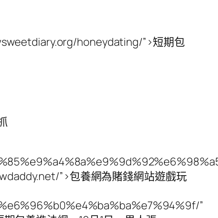
twsweetdiary.org/honeydating/”>短期包
網抓
%e5%8c%85%e9%a4%8a%e9%9d%92%e6%9
wdaddy.net/”>包養網為賭錢網站遊戲玩
84%e6%96%b0%e4%ba%ba%e7%94%9f/”