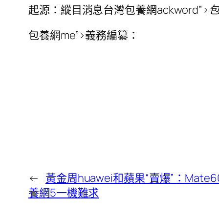
起源：縱目消息
台灣包養網ackword”>
包
包養網me”>義務編纂：
←
黃金周huawei和蘋果“賣爆”：Mate6
養網5一機難求