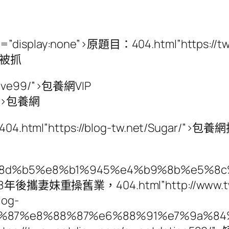
le=”display:none”>原題目：404.html”https://
雙被抓
tlove99/”>包養網VIP
y/”>包養網
”https://blog-tw.net/Sugar/”>包養
Tom/%e7%8d%b5%e8%b1%945%e4%b9%8b
妹重操舊業，404.html”http://www.t
og-
e9%81%87%e8%88%87%e6%88%91%e7%9a%