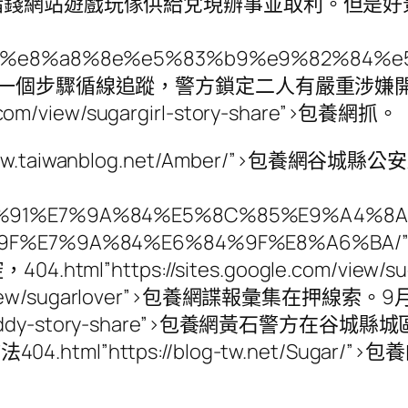
賭錢網站遊戲玩傢供給兌現辦事並取利。但是好
m/Penny/%e8%a8%8e%e5%83%b9%e9%82%
進一個步驟循線追蹤，警方鎖定二人有嚴重涉嫌
.com/view/sugargirl-story-share”>包養網抓。
/www.taiwanblog.net/Amber/”>包
E6%88%91%E7%9A%84%E5%8C%85%E9%A4%
4%9F%E7%9A%84%E6%84%9F%E8%A
l”https://sites.google.com/vie
e.com/view/sugarlover”>包養網諜報彙集在押線
/sugardaddy-story-share”>包養網黃石警方在
包養情婦法404.html”https://blog-tw.net