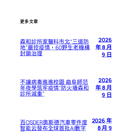
更多文章
2026
森和診所家醫科市北“三道防
年 8 月
地”嚴控疫情，60野生老機構
封鎖治理
9 日
2026
不讓病毒進進校園 曲阜師范
年 8 月
年夜學筑牢疫情“防火墻森和
診所減重”
9 日
2026 年
百OSDER奧斯德汽車零件度
8 月 9
智能云發布全球首批AI數字