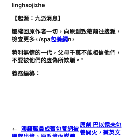
linghaojizhe
【起源：九派消息】
版權回原作者一切，向原創致敬
前往搜狐，
檢查更多</spa
包養網
n>
勢利無情的一代，父母千萬不能相信他們，
不要被他們的虛偽所欺騙。”
義務編纂：
原創 巴以還未包
←
澳籍職員成蕾包養網被
養開火，蔡英文
驅趕出境，原系境內媒體