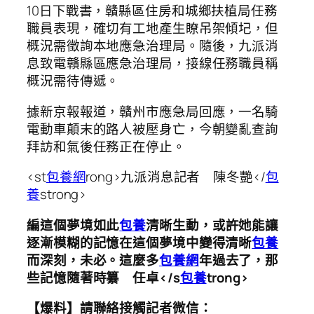
10日下戰書，贛縣區住房和城鄉扶植局任務
職員表現，確切有工地產生瞭吊架傾圮，但
概況需徵詢本地應急治理局。隨後，九派消
息致電贛縣區應急治理局，接線任務職員稱
概況需待傳遞。
據新京報報道，贛州市應急局回應，一名騎
電動車顛末的路人被壓身亡，今朝變亂查詢
拜訪和氣後任務正在停止。
<st
包養網
rong>九派消息記者 陳冬艷</
包
養
strong>
編這個夢境如此
包養
清晰生動，或許她能讓
逐漸模糊的記憶在這個夢境中變得清晰
包養
而深刻，未必。這麼多
包養網
年過去了，那
些記憶隨著時纂 任卓</s
包養
trong>
【爆料】請聯絡接觸記者微信：