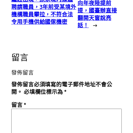
向年夜陸提前
聘請職員，3年前受某境外
提，國臺辦直接
機構職員攀拉，不符合法
翻開天窗說亮
令用手機供給國傢機密
話！
→
留言
發佈留言
發佈留言必須填寫的電子郵件地址不會公
開。
必填欄位標示為
*
留言
*