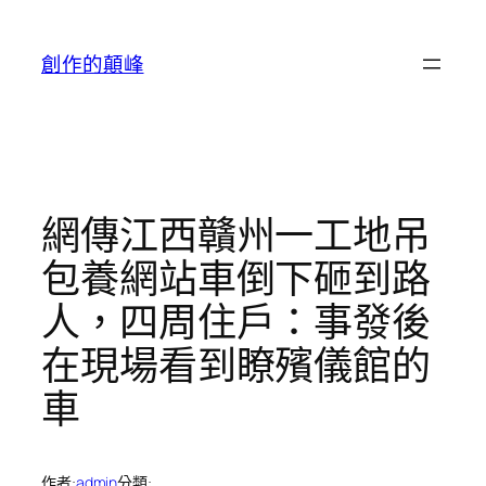
跳
至
創作的顛峰
主
要
內
容
網傳江西贛州一工地吊
包養網站車倒下砸到路
人，四周住戶：事發後
在現場看到瞭殯儀館的
車
作者:
admin
分類: