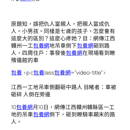
原題知，誤把仇人當親人，把親人當成仇
人。小男孩。同樣是七歲的孩子，怎麼會有
這麼大的區別？這麼心疼她？目：網傳江西
贛州一工
包養網
地吊車倒下
包養網
砸到路
人，四周住戶：事發後
包養網
在現場看到瞭
殯儀館的車
包養
<p c
包養
lass
包養網
=”video-title”>
江西一工地吊車側翻砸中路人 目睹者：車被
砸碎 人倒在旁邊
10
包養網
月10日，網傳江西贛州贛縣區一工
地的吊車
包養網
倒下，砸到瞭騎車顛末的路
人。