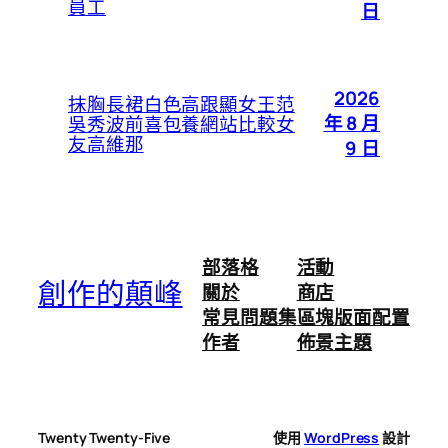
員工
日
2026
抹胸長裙白色高跟顯女王范
年 8 月
吳秀波前喜包養網站比較女
友高維那
9 日
部落格
活動
創作的顛峰
關於
商店
常見問題集
區塊版面配置
作者
佈景主題
Twenty Twenty-Five
使用
WordPress
設計