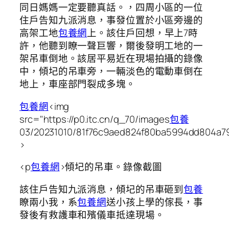
同日媽媽一定要聽真話。，四周小區的一位
住戶告知九派消息，事發位置於小區旁邊的
高架工地
包養網
上。該住戶回想，早上7時
許，他聽到瞭一聲巨響，爾後發明工地的一
架吊車倒地。該居平易近在現場拍攝的錄像
中，傾圮的吊車旁，一輛淡色的電動車倒在
地上，車座部門裂成多塊。
包養網
<img
src="https://p0.itc.cn/q_70/images
包養
03/20231010/81f76c9aed824f80ba5994dd804a79
>
<p
包養網
>傾圮的吊車。錄像截圖
該住戶告知九派消息，傾圮的吊車砸到
包養
瞭兩小我，系
包養網
送小孩上學的傢長，事
發後有救護車和殯儀車抵達現場。