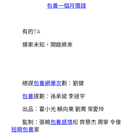
包養一個月價錢
有的TA
摸索未知，開啟將來
總謀
包養網單次
劃：劉健
包養
謀劃：孫承斌 李拯宇
出品：霍小光 賴向東 劉菁 常愛玲
監制：張曉
包養感情
松 齊慧杰 周寧 令偉
短期包養
家