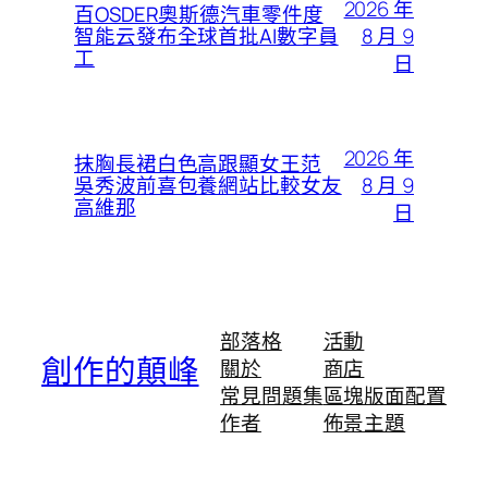
2026 年
百OSDER奧斯德汽車零件度
8 月 9
智能云發布全球首批AI數字員
工
日
2026 年
抹胸長裙白色高跟顯女王范
8 月 9
吳秀波前喜包養網站比較女友
高維那
日
部落格
活動
創作的顛峰
關於
商店
常見問題集
區塊版面配置
作者
佈景主題