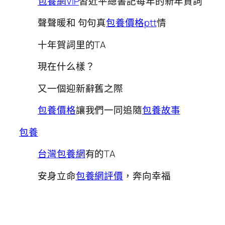
包養網VIP
習近平總書記每年的新年賀詞
聲聲暖和 句句真
包養價格ptt
情
十年賀詞里的TA
現在什么樣？
又一個迎新辭舊之際
包養價格
讓我們一同追隨
包養故事
包養
台灣包養網
有的TA
安身立命
包養網評價
，奔向幸福