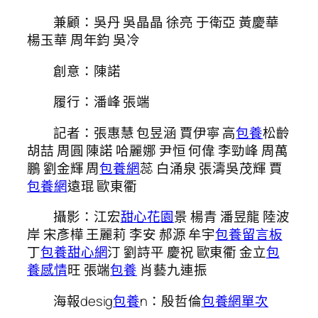
兼顧：吳丹 吳晶晶 徐亮 于衛亞 黃慶華
楊玉華 周年鈞 吳冷
創意：陳諾
履行：潘峰 張端
記者：張惠慧 包昱涵 賈伊寧 高
包養
松齡
胡喆 周圓 陳諾 哈麗娜 尹恒 何偉 李勁峰 周萬
鵬 劉金輝 周
包養網
蕊 白涌泉 張濤吳茂輝 賈
包養網
遠琨 歐東衢
攝影：江宏
甜心花園
景 楊青 潘昱龍 陸波
岸 宋彥樺 王麗莉 李安 郝源 牟宇
包養留言板
丁
包養甜心網
汀 劉詩平 慶祝 歐東衢 金立
包
養感情
旺 張端
包養
肖藝九連振
海報desig
包養
n：殷哲倫
包養網單次