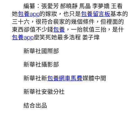
編纂：張愛芳 郝曉靜 馬晶 李夢嬌 王看
她
包養app
的嫁妝，也只是
包養留言板
基本的
三十六，很符合裴家的幾個條件，但裡面的
東西卻值不少錢
包養
，一抬就值三抬，是什
包養app
麼笑死她最多浩程 姜子煒
新華社國際部
新華社攝影部
新華社新
包養網車馬費
媒體中間
新華社安徽分社
結合出品