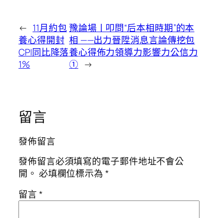
←
11月約包
豫論場丨叩問“后本相時期”的本
養心得開封
相 ——出力晉陞消息言論傳挖包
CPI同比降落
養心得佈力領導力影響力公信力
1%
①
→
留言
發佈留言
發佈留言必須填寫的電子郵件地址不會公
開。
必填欄位標示為
*
留言
*