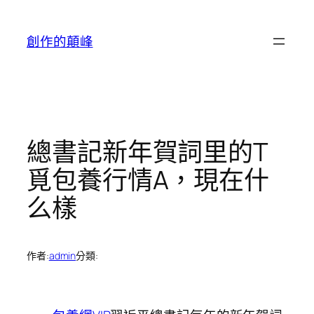
跳
至
創作的顛峰
主
要
內
容
總書記新年賀詞里的T
覓包養行情A，現在什
么樣
作者:
admin
分類: