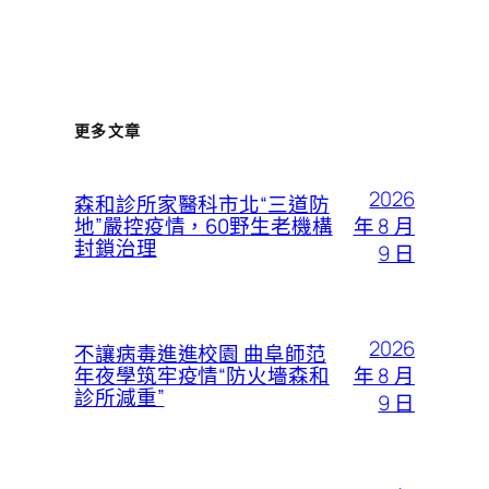
更多文章
2026
森和診所家醫科市北“三道防
年 8 月
地”嚴控疫情，60野生老機構
封鎖治理
9 日
2026
不讓病毒進進校園 曲阜師范
年 8 月
年夜學筑牢疫情“防火墻森和
診所減重”
9 日