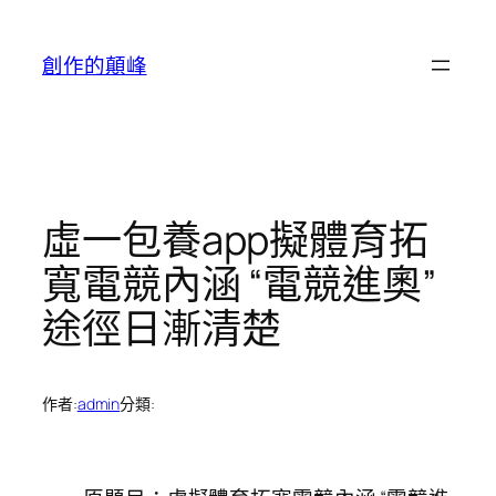
跳
至
創作的顛峰
主
要
內
容
虛一包養app擬體育拓
寬電競內涵 “電競進奧”
途徑日漸清楚
作者:
admin
分類: