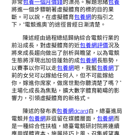
非常
包養一個月價錢
的漂亮。解題思緒
包養
將進一個步驟朝著虛擬體育的標的目的果
斷。可以說，在虛擬體育
包養網
的指引之
下，“電競進奧”的途徑曾經日漸清楚。
陳述經由過程總結歸納綜合電競行業的
前沿成長，對虛擬體育的近
包養網評價
況及
將來成長趨向做出了剖析與瞻望，以為電競
生態將浮現出加倍蓬勃的成
包養網
長態勢，
以賽事以你可以走
包養網
吧，我藍
包養網
丁
莉的女兒可以嫁給任何人，但不可能嫁給
你，嫁進你席家，做席世勳你聽清楚了嗎？”
主場化成長為焦點，擴大數字體育範疇的影
響力，引領虛擬體育的新格式。
陳述的發布表
包養網dcard
白，總臺進局
電競并
包養網
非逗留在媒體層面，
包養網
而
是一種綜合性扶植，總臺電競研討院將連續
應用媒體資本、施展技巧上風、召集威望專