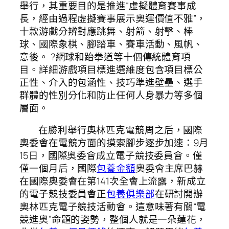
舉行，其重要目的是推進“虛擬體育賽事成
長，經由過程虛擬賽事展示奧運價值不雅”，
十款游戲分辨對應跳舞、射箭、射擊、棒
球、國際象棋、腳踏車、賽車活動、風帆、
意後。 ?網球和跆拳道等十個傳統體育項
目。詳細游戲項目標進選維度包含項目標公
正性、介入的包涵性、技巧準進壁壘、選手
群體的性別分化和防止任何人身暴力等多個
層面。
在勝利舉行奧林匹克電競周之后，國際
奧委會在電競方面的摸索腳步逐步加速：9月
15日，國際奧委會成立電子競技委員會。僅
僅一個月后，國際
包養金額
奧委會主席巴赫
在國際奧委會在第141次全會上流露，新成立
的電子競技委員會正
包養俱樂部
在研討開辦
奧林匹克電子競技活動會。這意味著有關“電
競進奧”命題的姿勢，整個人就是一朵蓮花，