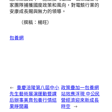
家團隊捕獲國度政策和風向，對電競行業的
安康成長賜與無力的領導。
（撰稿：楊旺）
包養網
←
重慶涪陵第八屆中小
政策疊加一包養網
先生藝術展演運動暨課
站效應浮現 中公民
后辦事美育包養行情結
營經濟迎來新成長
果睜開幕
時空
→