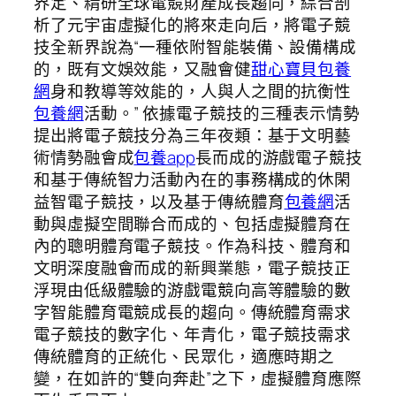
界定、精研全球電競財產成長趨向，綜合剖
析了元宇宙虛擬化的將來走向后，將電子競
技全新界說為“一種依附智能裝備、設備構成
的，既有文娛效能，又融會健
甜心寶貝包養
網
身和教導等效能的，人與人之間的抗衡性
包養網
活動。” 依據電子競技的三種表示情勢
提出將電子競技分為三年夜類：基于文明藝
術情勢融會成
包養app
長而成的游戲電子競技
和基于傳統智力活動內在的事務構成的休閑
益智電子競技，以及基于傳統體育
包養網
活
動與虛擬空間聯合而成的、包括虛擬體育在
內的聰明體育電子競技。作為科技、體育和
文明深度融會而成的新興業態，電子競技正
浮現由低級體驗的游戲電競向高等體驗的數
字智能體育電競成長的趨向。傳統體育需求
電子競技的數字化、年青化，電子競技需求
傳統體育的正統化、民眾化，適應時期之
變，在如許的“雙向奔赴”之下，虛擬體育應際