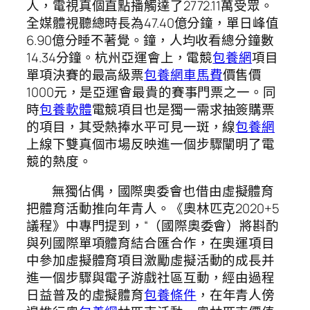
人，電視真個直點播觸達了2772.11萬受眾。
全媒體視聽總時長為47.40億分鐘，單日峰值
6.90億分睡不著覺。鐘，人均收看總分鐘數
14.34分鐘。杭州亞運會上，電競
包養網
項目
單項決賽的最高級票
包養網車馬費
價售價
1000元，是亞運會最貴的賽事門票之一。同
時
包養軟體
電競項目也是獨一需求抽簽購票
的項目，其受熱捧水平可見一斑，線
包養網
上線下雙真個市場反映進一個步驟闡明了電
競的熱度。
無獨佔偶，國際奧委會也借由虛擬體育
把體育活動推向年青人。《奧林匹克2020+5
議程》中專門提到，“（國際奧委會）將斟酌
與列國際單項體育結合匯合作，在奧運項目
中參加虛擬體育項目激勵虛擬活動的成長并
進一個步驟與電子游戲社區互動，經由過程
日益普及的虛擬體育
包養條件
，在年青人傍