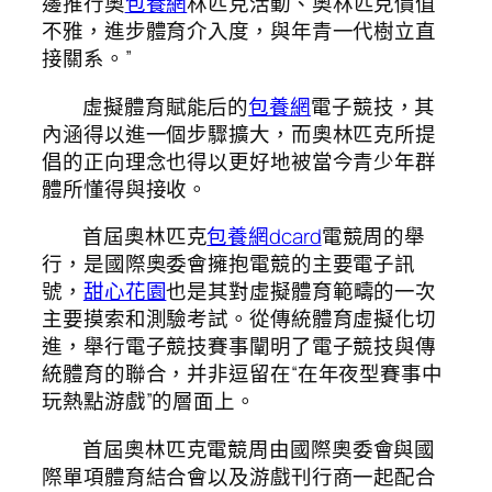
邊推行奧
包養網
林匹克活動、奧林匹克價值
不雅，進步體育介入度，與年青一代樹立直
接關系。”
虛擬體育賦能后的
包養網
電子競技，其
內涵得以進一個步驟擴大，而奧林匹克所提
倡的正向理念也得以更好地被當今青少年群
體所懂得與接收。
首屆奧林匹克
包養網dcard
電競周的舉
行，是國際奧委會擁抱電競的主要電子訊
號，
甜心花園
也是其對虛擬體育範疇的一次
主要摸索和測驗考試。從傳統體育虛擬化切
進，舉行電子競技賽事闡明了電子競技與傳
統體育的聯合，并非逗留在“在年夜型賽事中
玩熱點游戲”的層面上。
首屆奧林匹克電競周由國際奧委會與國
際單項體育結合會以及游戲刊行商一起配合