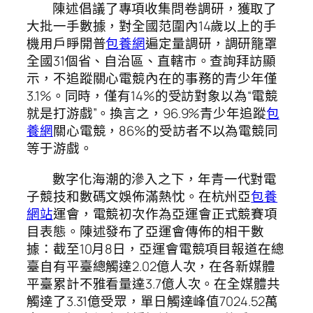
陳述倡議了專項收集問卷調研，獲取了
大批一手數據，對全國范圍內14歲以上的手
機用戶睜開普
包養網
遍定量調研，調研籠罩
全國31個省、自治區、直轄市。查詢拜訪顯
示，不追蹤關心電競內在的事務的青少年僅
3.1%。同時，僅有14%的受訪對象以為“電競
就是打游戲”。換言之，96.9%青少年追蹤
包
養網
關心電競，86%的受訪者不以為電競同
等于游戲。
數字化海潮的滲入之下，年青一代對電
子競技和數碼文娛佈滿熱忱。在杭州亞
包養
網站
運會，電競初次作為亞運會正式競賽項
目表態。陳述發布了亞運會傳佈的相干數
據：截至10月8日，亞運會電競項目報道在總
臺自有平臺總觸達2.02億人次，在各新媒體
平臺累計不雅看量達3.7億人次。在全媒體共
觸達了3.31億受眾，單日觸達峰值7024.52萬