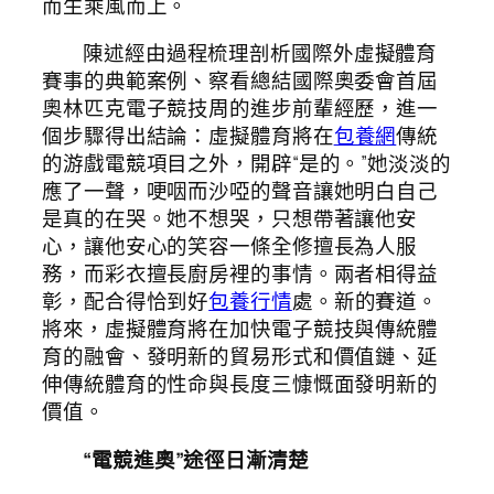
而生乘風而上。
陳述經由過程梳理剖析國際外虛擬體育
賽事的典範案例、察看總結國際奧委會首屆
奧林匹克電子競技周的進步前輩經歷，進一
個步驟得出結論：虛擬體育將在
包養網
傳統
的游戲電競項目之外，開辟“是的。”她淡淡的
應了一聲，哽咽而沙啞的聲音讓她明白自己
是真的在哭。她不想哭，只想帶著讓他安
心，讓他安心的笑容一條全修擅長為人服
務，而彩衣擅長廚房裡的事情。兩者相得益
彰，配合得恰到好
包養行情
處。新的賽道。
將來，虛擬體育將在加快電子競技與傳統體
育的融會、發明新的貿易形式和價值鏈、延
伸傳統體育的性命與長度三慷慨面發明新的
價值。
“電競進奧”途徑日漸清楚