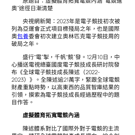
原題目：虛擬體育拓寬電競內涵 “電競進
奧”途徑日漸清楚
央視網新聞：2023年是電子競技初次被
列為亞運會正式項目標殘局之年，也是國際
奧
包養
委會初次建立奧林匹克電子競技周的
破局之年。
盛行“電”掣，千帆“競”發。12月10日，中
心播送電視總臺國度電子競技成長研討院發
布《全球電子競技成長陳述（2022-
2023）》。全陳述逾21萬字，緊跟全球電競
財產重點時勢，以高東西的品質智庫結果的
引領，摸索為電子競技成長經過歷程中的題
目作答。
虛擬體育拓寬電競內涵
陳述體系對比了國際外對于電競的主流