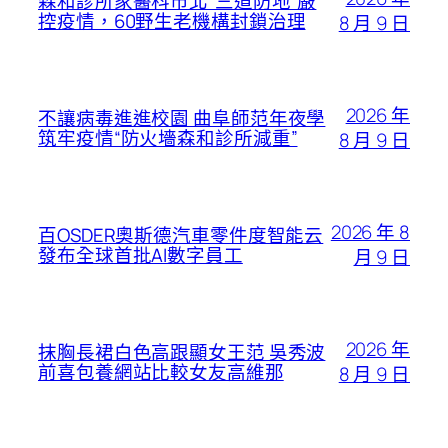
森和診所家醫科市北“三道防地”嚴
控疫情，60野生老機構封鎖治理
8 月 9 日
2026 年
不讓病毒進進校園 曲阜師范年夜學
筑牢疫情“防火墻森和診所減重”
8 月 9 日
2026 年 8
百OSDER奧斯德汽車零件度智能云
發布全球首批AI數字員工
月 9 日
2026 年
抹胸長裙白色高跟顯女王范 吳秀波
前喜包養網站比較女友高維那
8 月 9 日