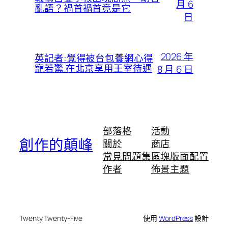
月 6
亂語？禍首禍首竟是它
日
2026 年
英記者:覺得被台包養網心得
寵若驚 在北京享用王室待遇
8 月 6 日
部落格
活動
創作的顛峰
關於
商店
常見問題集
區塊版面配置
作者
佈景主題
Twenty Twenty-Five
使用
WordPress
設計