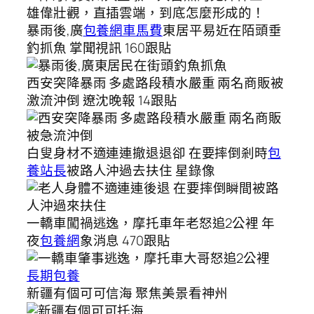
暴雨後,廣
包養網車馬費
東居平易近在陌頭垂
釣抓魚 掌聞視訊 160跟貼
西安突降暴雨 多處路段積水嚴重 兩名商販被
激流沖倒 遼沈晚報 14跟貼
白叟身材不適連連撤退退卻 在要摔倒剎時
包
養站長
被路人沖過去扶住 星錄像
一轎車闖禍逃逸，摩托車年老怒追2公裡 年
夜
包養網
象消息 470跟貼
長期包養
新疆有個可可信海 聚焦美景看神州