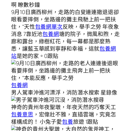
9月10日廣西柳州，走路的白叟連連撤退退卻
眼看要摔倒，坐路邊的攤主飛馳上前一把扶
住，“天性
包養網單次
反映，舉手之勞 年夜象
消息 7靠近池
包養網
塘的院子，微風和煦，走
廊和露台，綠樹紅花，每一幕都是那麼熟
悉，讓藍玉華感到寧靜和幸福，這就
包養網
站
是她的家。0跟貼
包養網
男人駕車沖進河漂浮，消防潛水搜索 星錄像
神奇的貴州年夜聖墩，年夜天然的巧奪天工
包養意思
，宏偉壯不雅，直插雲端，究竟怎
樣構成的！ 小兔子愛
包養
旅遊 1跟貼