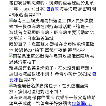
域初次發明斑海豹，斑海豹重要運動於北承
平洋、japan(日本)
包養網
海等海域 高密時間
48跟貼 翻開APP
兩架事了？烏軍蘇25戰機在烏東進犯俄軍陣
地 被過路car 拍下 軍武年夜狼 翻開APP
新疆最有名美食烤包子，在火爐外面烤熟，
換個地域盡對吃不到！ 希奇小萌新 26跟貼
包
養妹
翻開APP
珠海東澳島 帶你往看海 袁樂平一般父母總希
望兒子成龍，希望兒子好好讀書
包養網ppt
，