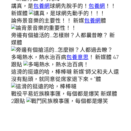
講真，是
包養網
球網先脫手的！
包養網
！！
新媒體
論佈景音樂的主要性！！ 新媒
包養網
體
旁邊有個搶活的…怎樣辦？人都曩昔瞭？ 新
媒體
多喝熱水，熱水治百病
包養意思
！ 新媒體 47
跟貼
這滑的挺遠的哈，棒棒噠 新媒“師父和夫人還
沒有點頭，就同意從席家退下來。”體
戰役平易近族糗事匯，每個都是爆笑 新媒體
2跟貼