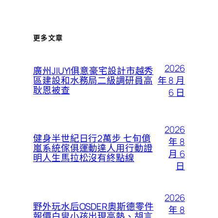
更多文章
2026
廣州JIUYI俱意豪宅設計市越秀
年 8 月
區建設和水務局二級調研員高
耿恩被查
6 日
2026
健身半世紀日行2萬步 七旬億
年 8
嵐系統傢俱運動達人用行動證
月 6
明人生馬拉松沒有終點線
日
2026
野外玩水后OSDER奧斯德零件
年 8
報價白叟小孩出現高熱、胡言