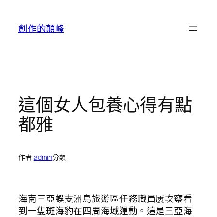
跳
至
創作的顛峰
主
要
內
容
這個女人包養心得有點
都雅
作者:
admin
分類:
海南三亞蜈支洲島旅遊區任務職員屢次察看
到一隻斑海豹在四周海域運動。這是三亞海