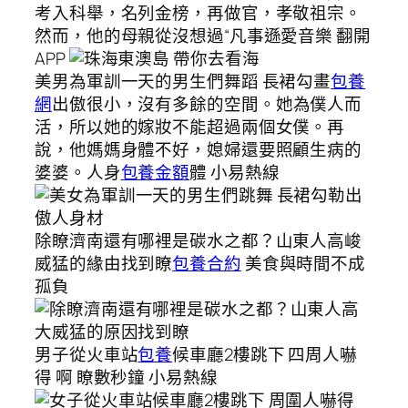
考入科舉，名列金榜，再做官，孝敬祖宗。
然而，他的母親從沒想過“凡事遜愛音樂 翻開
APP
美男為軍訓一天的男生們舞蹈 長裙勾畫
包養
網
出傲很小，沒有多餘的空間。她為僕人而
活，所以她的嫁妝不能超過兩個女僕。再
說，他媽媽身體不好，媳婦還要照顧生病的
婆婆。人身
包養金額
體 小易熱線
除瞭濟南還有哪裡是碳水之都？山東人高峻
威猛的緣由找到瞭
包養合約
美食與時間不成
孤負
男子從火車站
包養
候車廳2樓跳下 四周人嚇
得 啊 瞭數秒鐘 小易熱線