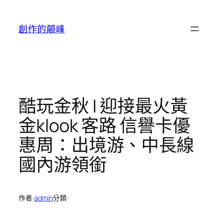
跳
至
創作的顛峰
主
要
內
容
酷玩金秋 | 迎接最火黃
金klook 客路 信譽卡優
惠周：出境游、中長線
國內游領銜
作者:
admin
分類: