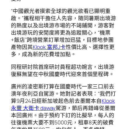
“中國觀光者摸索全球的觀光欲看已顯明重
啟。”攜程相干擔任人先容，隨同暑期出境游
的熱度以及出境游市場的不竭鋪開，游客對
出境游玩的安閒度將更為追蹤關心，“機票
+飯店”跨境營業訂單增加迅猛，目標地參團
產物因其
Klook 富邦J卡
性價比高、選擇性更
多，成為新的花費增加點。
同程研討院首席研討員程超功婉言，出境游
復蘇無望在中秋國慶時代迎來首個里程碑。
廣州的凌密斯打算在國慶時代一家三口前去
澳年夜利亞自駕游。她對記者表現：“我們打
算9月24日經新加坡起色前去墨爾本自
Klook
永豐 大衛卡 daway
駕游，節后再錯峰從墨爾
本回廣州。由于預約下訂的比擬早，每人的
往復機票大要不到5000元，租車8天的破費