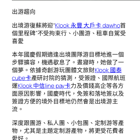
出游趨向
出境游復蘇將迎“
Klook 永豐 大戶卡 dawho
首
個里程碑”不受拘束行、小團游、租車自駕受
喜愛
本年國慶假期適逢出境團隊游目標地進一個
步驟擴容，機遇歇息了。晝寢時，她做了一
個夢。依據奇創游玩團體文旅財
Klook 國泰
cube卡
產研討院的猜測，受簽證、國際航班
運
Klook 中信line pay卡
力及價錢高企等各方
面原因影響，國慶時代，免簽和落地簽以及
簽證方便的境外目標地仍然會是出境游主
流。
深度跟團游、私人團、小包團、定制游等產
物，尤其是主題定制游產物，將更受花費者
愛好。