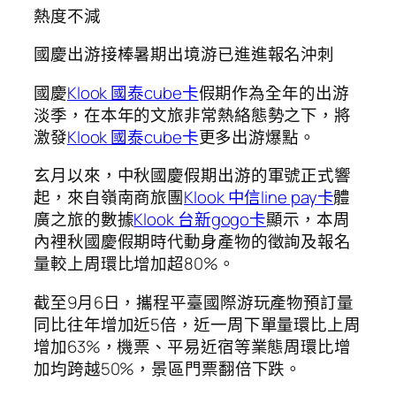
熱度不減
國慶出游接棒暑期出境游已進進報名沖刺
國慶
Klook 國泰cube卡
假期作為全年的出游
淡季，在本年的文旅非常熱絡態勢之下，將
激發
Klook 國泰cube卡
更多出游爆點。
玄月以來，中秋國慶假期出游的軍號正式響
起，來自嶺南商旅團
Klook 中信line pay卡
體
廣之旅的數據
Klook 台新gogo卡
顯示，本周
內裡秋國慶假期時代動身產物的徵詢及報名
量較上周環比增加超80%。
截至9月6日，攜程平臺國際游玩產物預訂量
同比往年增加近5倍，近一周下單量環比上周
增加63%，機票、平易近宿等業態周環比增
加均跨越50%，景區門票翻倍下跌。