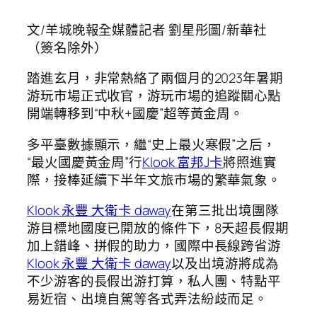
文/羊城晚報全媒體記者 劉星彤圖/新華社
（簽名除外）
踏進玄月，非常熱絡了兩個月的2023年暑期
游玩市場正式收官，游玩市場的追蹤關心點
開端轉移到“中秋+國慶”超等黃金周。
多平臺數據顯示，繼“史上最火寒假”之后，
“最火國慶黃金周”行
Klook 富邦J卡
將照進實
際，接棒延續下半年文旅市場的繁華氣象。
Klook 永豐 大衛卡 daway
在第三批出境團隊
游目標地國度已開放的條件下，8天超長假期
加上錯峰、拼假的助力，國際中長線跨省游
Klook 永豐 大衛卡 daway
以及出境游將成為
不少游客的長假出游打算，私人團、特點平
易近宿、出境自駕等各式弄法紛歧而足。