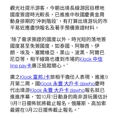
觀光社提示游客，今朝出境長線游因目標地
國度簽證時光較長，已進進中秋國慶黃金周
動身排期的“沖刺階段”，有打算出境游玩的市
平易近應盡快報名及著手預備簽證材料。
“除了需求簽證的國度以外，時光短的落地簽
國度甚至免簽國度，如泰國、阿聯酋、伊
朗、埃及、塞爾維亞、黑山、波黑、阿爾巴
尼亞等，相干線路也遭到市場的
Klook 中信
line pay卡
廣泛追蹤關心。”
廣之
Klook 富邦J卡
旅相干擔任人表現，進進9
月第二周，國
Klook 永豐 大戶卡 dawho
慶時
代出境游
Klook 永豐 大戶卡 dawho
報名就已
進進序幕，“如10月1日動身的南非游玩團估計
9月11日擺佈就將截止報名，俄羅斯、高加索
最遲在9月22日擺佈截止報名。”