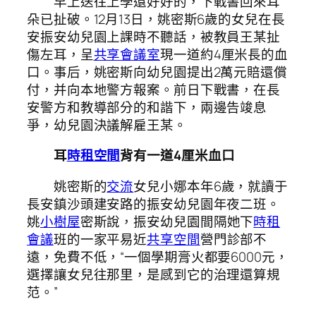
早上送往上學還好好的，下戰書回來耳
朵已扯破。12月13日，姚密斯6歲的女兒在長
安振安幼兒園上課時不聽話，被教員王某扯
傷左耳，呈
共享會議室
現一道約4厘米長的血
口。事后，姚密斯向幼兒園提出2萬元賠還償
付，并向本地警方報案。前日下戰書，在長
安警方和教導部分的和諧下，兩邊告竣息
爭，幼兒園決議解雇王某。
耳
時租空間
背有一道4厘米血口
姚密斯的
交流
女兒小娜本年6歲，就讀于
長安鎮沙頭建安路的振安幼兒園年夜二班。
姚
小樹屋
密斯說，振安幼兒園間隔她下
時租
會議
班的一家平易近
共享空間
營門診部不
遠，免費不低，“一個學期膏火都要6000元，
選擇讓女兒往那里，是感到它的治理還算規
范。”