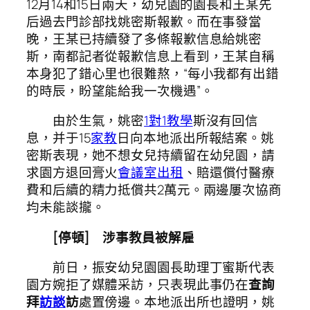
12月14和15日兩天，幼兒園的園長和王某先
后過去門診部找姚密斯報歉。而在事發當
晚，王某已持續發了多條報歉信息給姚密
斯，南都記者從報歉信息上看到，王某自稱
本身犯了錯心里也很難熬，“每小我都有出錯
的時辰，盼望能給我一次機遇”。
由於生氣，姚密
1對1教學
斯沒有回信
息，并于15
家教
日向本地派出所報結案。姚
密斯表現，她不想女兒持續留在幼兒園，請
求園方退回膏火
會議室出租
、賠還償付醫療
費和后續的精力抵償共2萬元。兩邊屢次協商
均未能談攏。
[停頓] 涉事教員被解雇
前日，振安幼兒園園長助理丁蜜斯代表
園方婉拒了媒體采訪，只表現此事仍在
查詢
拜
訪談
訪
處置傍邊。本地派出所也證明，姚