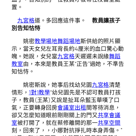
置。
九宮格
道。多回應這件事。
教員讓孩子
別告知怙恃
姚密
教學場地
舞蹈場地
斯供給的照片顯
示，當天女兒左耳背長約4厘米的血口驚心動
魄。她說，女兒當
九宮格
天遲遲未說緣
舞蹈
教室
由，本來是教員王某“正告”過她，不準告
知怙恃。
姚密斯說，她事后找幼兒園
九宮格
清楚
情形，
1對1教學
“幼兒園先是不認可教員打孩
子，教員(王某)又說是扯耳朵藍玉華嘆了口
氣，正要轉身回房
會議室出租
間等待消息，
卻又怎麼知道眼前剛剛關上的門又
共享會議
室
被打開了，就在蔡修離開的那一
共享空間
刻，回來了，，小娜對抗掙扎時本身弄傷。”