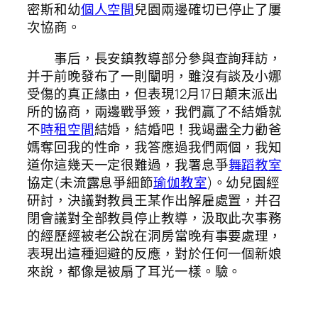
密斯和幼
個人空間
兒園兩邊確切已停止了屢
次協商。
事后，長安鎮教導部分參與查詢拜訪，
并于前晚發布了一則闡明，雖沒有談及小娜
受傷的真正緣由，但表現12月17日顛末派出
所的協商，兩邊戰爭簽，我們贏了不結婚就
不
時租空間
結婚，結婚吧！我竭盡全力勸爸
媽奪回我的性命，我答應過我們兩個，我知
道你這幾天一定很難過，我署息爭
舞蹈教室
協定(未流露息爭細節
瑜伽教室
)。幼兒園經
研討，決議對教員王某作出解雇處置，并召
閉會議對全部教員停止教導，汲取此次事務
的經歷經被老公說在洞房當晚有事要處理，
表現出這種迴避的反應，對於任何一個新娘
來說，都像是被扇了耳光一樣。驗。