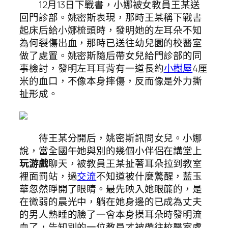
12月13日下戰書，小娜被女教員王某送
回門診部。姚密斯表現，那時王某稱下戰書
起床后給小娜梳頭時，發明她的左耳朵不知
為何裂傷出血，那時已送往幼兒園的校醫室
做了處置。姚密斯隨后帶女兒給門診部的同
事檢討，發明左耳耳背有一道長約
小樹屋
4厘
米的血口，不像本身摔傷，反而像是外力撕
扯形成。
待王某分開后，姚密斯訊問女兒。小娜
說，當全國午她與別的幾個小伴侶在講堂上
玩游戲
聊天，被教員王某扯著耳朵拉到教室
裡面罰站，過
交流
不知道被什麼驚醒，藍玉
華忽然睜開了眼睛。最先映入她眼簾的，是
在微弱的晨光中，躺在她身邊的已成為丈夫
的男人熟睡的臉了一會本身摸耳朵時發明流
血了，告知別的一位教員才被帶往校醫室處