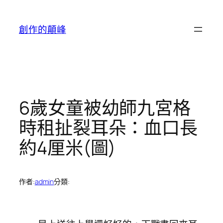
跳
至
創作的顛峰
主
要
內
容
6歲女童被幼師九宮格
時租扯裂耳朵：血口長
約4厘米(圖)
作者:
admin
分類: