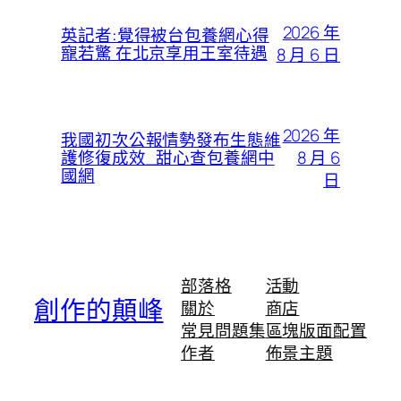
2026 年
英記者:覺得被台包養網心得
寵若驚 在北京享用王室待遇
8 月 6 日
2026 年
我國初次公報情勢發布生態維
8 月 6
護修復成效_甜心查包養網中
國網
日
部落格
活動
創作的顛峰
關於
商店
常見問題集
區塊版面配置
作者
佈景主題