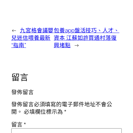
←
九宮格會議嬰
包養app盤活技巧、人才、
兒迷信喂養最新
資本 江蘇如許買通村落復
“指南”
興堵點
→
留言
發佈留言
發佈留言必須填寫的電子郵件地址不會公
開。
必填欄位標示為
*
留言
*