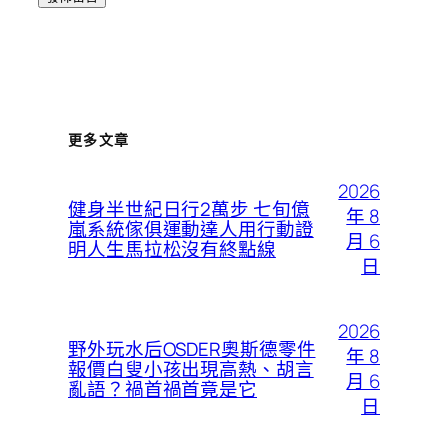
更多文章
2026
健身半世紀日行2萬步 七旬億
年 8
嵐系統傢俱運動達人用行動證
月 6
明人生馬拉松沒有終點線
日
2026
野外玩水后OSDER奧斯德零件
年 8
報價白叟小孩出現高熱、胡言
月 6
亂語？禍首禍首竟是它
日