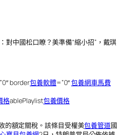
”>原題目：對中國松口瞭？美準備“縮小招”，戴琪
0″ border
包養軟體
=”0″
包養網車馬費
價格
ablePlaylist
包養價格
征收的額定關稅。該條目受權美
包養管道
國
心寶貝包養網
2日，特朗普當局公佈依據