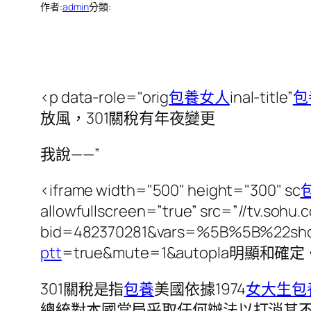
作者:
admin
分類:
<p data-role="orig
包養女人
inal-title”
包
放風，301關稅有年夜變更
我說——”
<iframe width="500" height="300" sc
allowfullscreen=”true” src=”//tv.sohu.
bid=482370281&vars=%5B%5B%22
ptt
=true&mute=1&autopla明顯和確定。
301關稅是指
包養
美國依據1974
女大生包
總統對本國當局采取任何辦法以打消其