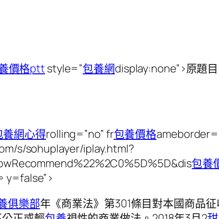
養價格ptt
style=”
包養網
display:none
包養網心得
rolling=”no” fr
包養價格
ameborder=”
com/s/sohuplayer/iplay.html?
showRecommend%22%2C0%5D%5D&dis
包養
y=false”>
養俱樂部
年《商業法》第301條目對本國商品
不公正或輕
包養
視性的商業做法。2018年3月2
甜