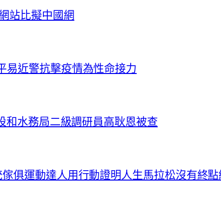
養網站比擬中國網
倆平易近警抗擊疫情為性命接力
建設和水務局二級調研員高耿恩被查
統傢俱運動達人用行動證明人生馬拉松沒有終點