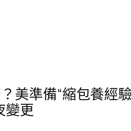
瞭？美準備“縮包養經
夜變更