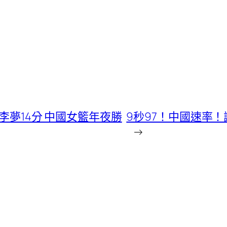
李夢14分 中國女籃年夜勝
9秒97！中國速率
→