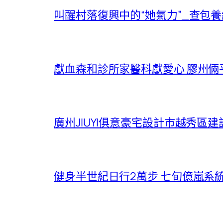
叫醒村落復興中的“她氣力”_查包
獻血森和診所家醫科獻愛心 膠州
廣州JIUYI俱意豪宅設計市越秀區
健身半世紀日行2萬步 七旬億嵐系