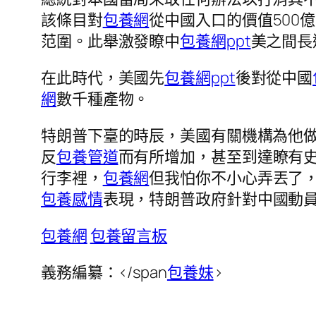
該條目對
包養網
從中國入口的價值500
范圍。此舉激發瞭中
包養網ppt
美之間長
在此時代，美國先
包養網ppt
後對從中國
網
數千種產物。
特朗普下臺的時辰，美國有關機構為他做
反
包養管道
而有所增加，甚至到達瞭有
行李裡，
包養網
但我怕你不小心弄丟了
包養感情
表現，特朗普政府針對中國動員
包養網
包養留言板
義務編纂：
</span
包養妹
>