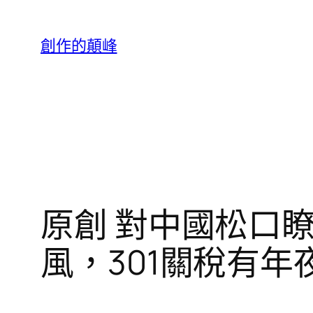
跳
至
創作的顛峰
主
要
內
容
原創 對中國松口
風，301關稅有年