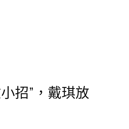
驗小招”，戴琪放