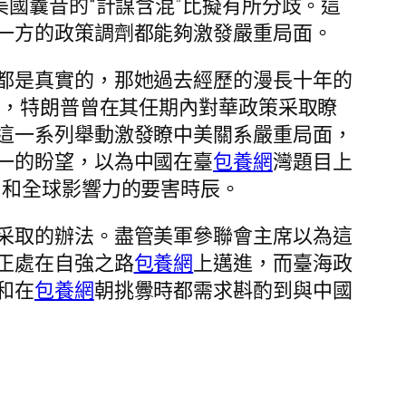
美國曩昔的“計謀含混”比擬有所分歧。這
一方的政策調劑都能夠激發嚴重局面。
都是真實的，那她過去經歷的漫長十年的
統，特朗普曾在其任期內對華政策采取瞭
這一系列舉動激發瞭中美關系嚴重局面，
一的盼望，以為中國在臺
包養網
灣題目上
力和全球影響力的要害時辰。
采取的辦法。盡管美軍參聯會主席以為這
正處在自強之路
包養網
上邁進，而臺海政
和在
包養網
朝挑釁時都需求斟酌到與中國