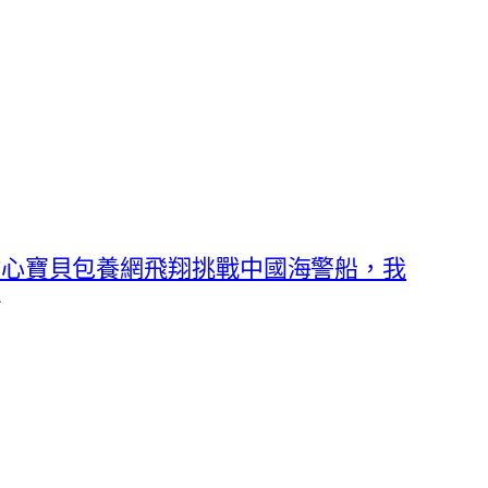
甜心寶貝包養網飛翔挑戰中國海警船，我
→