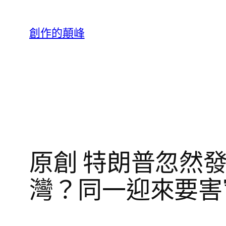
跳
至
創作的顛峰
主
要
內
容
原創 特朗普忽然
灣？同一迎來要害