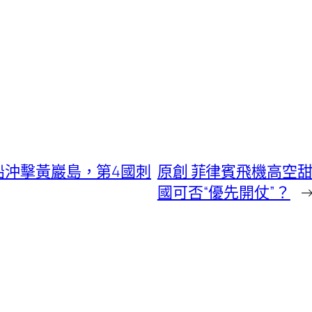
漁船沖擊黃巖島，第4國刺
原創 菲律賓飛機高空
國可否“優先開仗”？