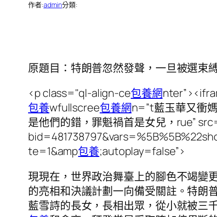
作者:
admin
分類:
原題目：特朗普忽然發聲，一旦被選束
<p class="ql-align-ce
包養網
nter”><ifr
包養
wfullscree
包養網
n=”t藍玉華又衝
是他們的錯，罪魁禍首是女兒，rue” src=”
bid=481738797&vars=%5B%5B%22
te=1&amp
包養
;autoplay=false”>
現現在，世界政治舞臺上的腳色不竭變
的亮相和決議計劃一向備受關註。特朗
藍雪詩的長女，長相出眾，從小就被三