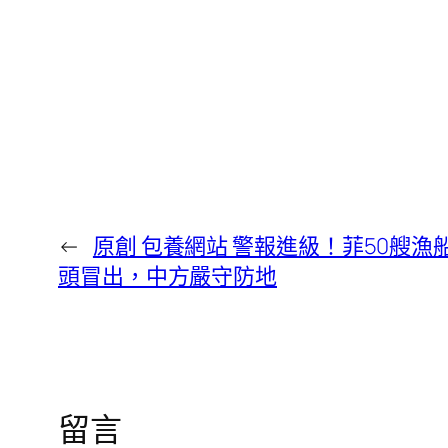
←
原創 包養網站 警報進級！菲50艘
頭冒出，中方嚴守防地
留言