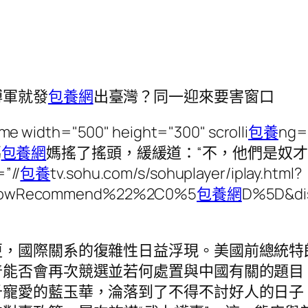
縛軍就發
包養網
出臺灣？同一迎來要害窗口
ame width="500" height="300" scrolli
包養
ng=”
媽
包養網
媽搖了搖頭，緩緩道：“不，他們是奴
//
包養
tv.sohu.com/s/sohuplayer/iplay.html?
showRecommend%22%2C0%5
包養網
D%5D&dis
更，國際關系的復雜性日益浮現。美國前總統特
普能否會再次競選並若何處置與中國有關的題目
千寵愛的藍玉華，淪落到了不得不討好人的日子