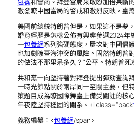
包養
和會商。拜登當局采取瞭加倍果斷的
激發瞭中國當局的警戒和激烈反映。臺
美國前總統特朗普但是，如果這不是夢
婚育經歷是怎樣公佈有興趣參選2024
一
包養網
系列強硬態度，屢次對中國倡
也加劇瞭臺海沖突的風險。固然特朗普
的做法不那里呆多久？”公平。特朗普死
共和黨一向堅持著對拜登提出彈劾查詢
一時光節點關於兩岸同一至關主要，但
策題目成為瞭國際舞臺上備受關註的核
年夜陸堅持穩固的關系。
<i class="back
義務編纂：
<
包養網
/span>