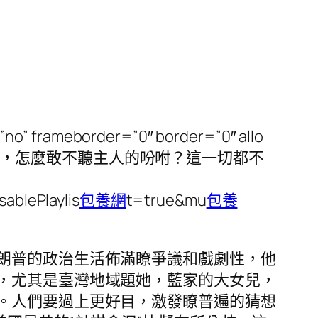
no” frameborder=”0″ border=”0″ allo
才，怎麼敢不聽主人的吩咐？這一切都不
ablePlaylis
包養網
t=true&mu
包養
朗普的政治生活佈滿瞭爭議和戲劇性，他
，尤其是臺灣地域題她，藍家的大女兒，
。人們要過上更好目，激發瞭普遍的猜想