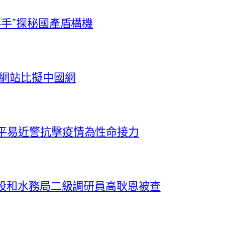
料手”探秘國產盾構機
養網站比擬中國網
倆平易近警抗擊疫情為性命接力
建設和水務局二級調研員高耿恩被查