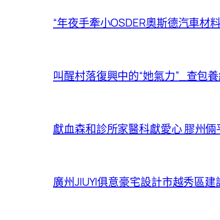
“年夜手牽小OSDER奧斯德汽車材
叫醒村落復興中的“她氣力”_查包
獻血森和診所家醫科獻愛心 膠州
廣州JIUYI俱意豪宅設計市越秀區