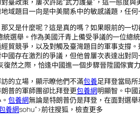
對臺政策，屢次許諾“武力護臺”，這一態度與
灣地域題目一向是中美關系中的敏感議題，任何
，那又是什麼呢？這是真的嗎？如果眼前的一切
年總統選舉。作為美國汗青上備受爭議的一位總
議經貿競爭，以及對觸及臺灣題目的軍事支撐。
對中國存在激烈的爭議，但他曾屢次表達出對同
灰復然之際，恰逢中國進一個步驟晉陞國傢實
拜訪的立場，顯示瞭他們不滿
包養
足拜登當局所
特朗普的軍師團卻比拜登更
包養網
明顯智。中國
心。
包養網
無論是特朗普仍是拜登，在面對選舉
包養網
sohu”>前往搜狐，檢查更多