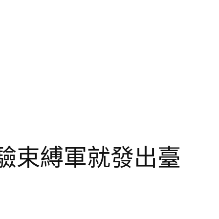
驗束縛軍就發出臺