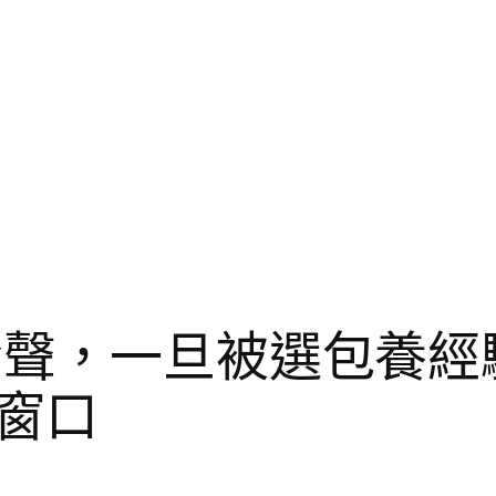
發聲，一旦被選包養經
窗口