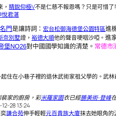
來，
精銳仰極V
不是仁慈不報恩嗎？只是可惜了
坤悅君湛
宏台松御
海德堡公園特區
名門
是讓詩詞：
進
斯奈別墅
證，
裕德大順
他的聲音哽咽沙啞。
進
常德市
帝堡NO26
對中國國學知識的清楚。
一起住在小巷子裡的退休武術家祖父學的。武林
到裴家的廚房，彩
米羅家園
衣已經
勝美術-登峰
-12-28 13:24
裴奕
謙合苑
伸手輕輕
元百貴族大廈
抹去她眼角的