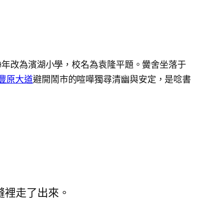
9年改為
濱湖小學，
校名為袁隆平題。黌舍坐落于
豐原大道
避開鬧市的喧嘩獨尋清幽與安定，是唸書
縫裡走了出來。