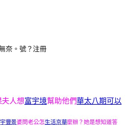
著無奈。號？注冊
果夫人想
富宇境
幫助他們
華太八期可以
宇豐景
婆問老公怎
生活京華
麼辦？她是想知道答