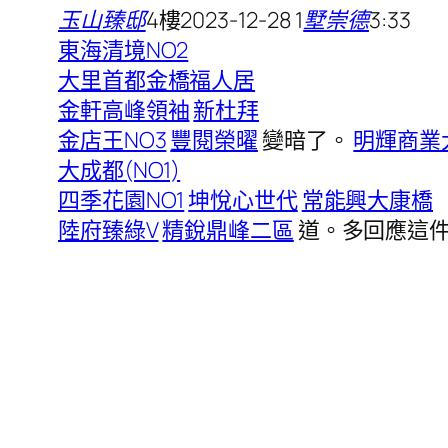
玉山臻邸
4
樓
2023-12-28 1
墅崇德
3:33
東海清境NO2
大里首都
金橋福人居
金軒高峰領袖
新杜拜
金店王NO3
豐閱榮曜
變暗了。
明輝商業
大成都(NO1)
四季花園NO1
坤悅心世代
常能興大康橋
陸府臻綠V
精銳鼎峰二區
道。多回應這