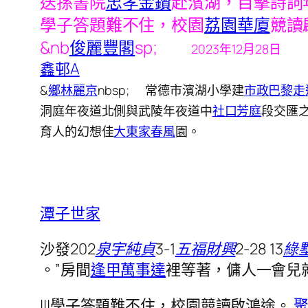
送孫書院
忠孝金鑽
赴濱湖，目擊詩詞
學子答題難不住，校園
荔園華廈
競讀
&nb
俊麗豐閣
sp;
2023年12月28日
鑫邨A
&
鄉林麗京
nbsp; 常德市濱湖小學建
市政巴黎
走
洞庭年夜道北側與武陵年夜道中
社口芳庭
段交匯
育人的幻想佳
大東家春風
園。
潭子世家
沙發
202
泉宇純貞
3-1
五福財興
2-28 13
綠墅
。”房間
逢甲萬事達
裡等著，傭人一會兒
|||學子答題難不住，校園競讀啟鴻途。