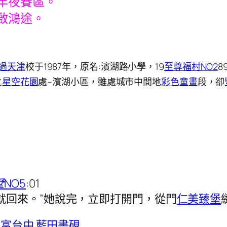
年夜賽區。
啟鴻途。
過天津
校于1987年，原名:濱湖路小學，19
至尊福村NO2
8
之
星空花園
處–濱湖小區，雖處城市中間地
彩色童畫
段，卻
NO5
:01
就回來。”她說完，立即打開門，從門
仁美臻堡
聚富台中
藍田書硯