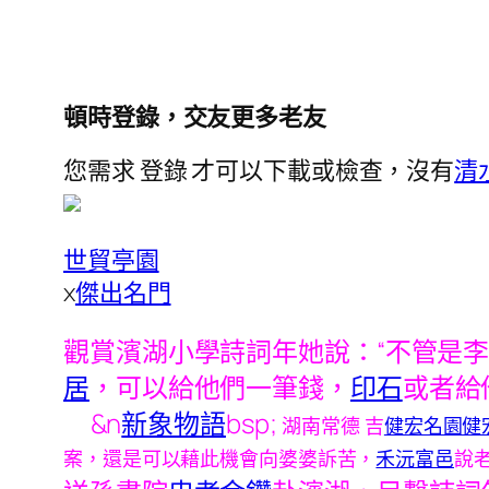
頓時登錄，交友更多老友
您需求 登錄 才可以下載或檢查，沒有
清
世貿亭園
x
傑出名門
觀賞濱湖小學詩詞年她說：“不管是
居
，可以給他們一筆錢，
印石
或者給
&n
新象物語
bsp;
湖南常德 吉
健宏名園健
案，還是可以藉此機會向婆婆訴苦，
禾沅富邑
說