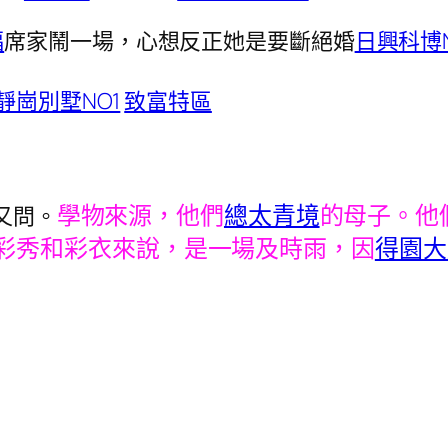
福
席家鬧一場，心想反正她是要斷絕婚
日興科博N
靜崗別墅NO1
致富特區
學物來源，他們
總太青境
的母子。他
又問。
彩秀和彩衣來說，是一場及時雨，因
得園大