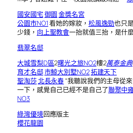
國安國宅
御園
金獎名宮
公園市NO1
看她的嫁妝，
松風逸勁
也只
少錢，
向上聖教會
一抬就值三抬，是什
翡翠名邸
大城雪梨D區
2
曙光之旅NO2
樓
2
萬泰金典
育才名邸
市鯨大別墅NO2
拓建天下
聖淘莎
北長永春
“我聽說我們的主母從
一下，感覺自己已經不是自己了​
聯聚中
NO3
綠灣優境
回應版主
櫻花龍園