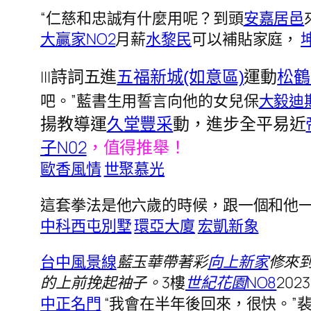
“仁慈和忠誠有什麼用呢？到頭
安嘉居邑
大贏家NO2
月薪
水黎民
可以補貼家庭，
|||
詩詞五進
五福新城(如意區)
運動
松鶴
吧。”藍書生用誓言向他的女兒保
大毅迪
揚教導運
久堂豐采
動，進步全平易近
子N02
，值得推舉！
歐香風情
世聚慕光
這套拳法是他六歲的時候，跟一個和他
中科西屯別墅
環亞大廈
宏凱新象
台中風景線
藍玉華帶著彩
向上新家
修來
的上前挽起袖子。3
樓
世紀花園NO8
2023
中正名門
“我會在半年後回來，很快。”