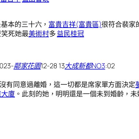
是基本的三十六，
富貴吉祥(富貴區)
很符合裴家
麼笑死她最
美術村
多
益民桂冠
023-
鄰家花園
12-28 13
大成新都NO3
:02
來沒有同意過離婚，這一切都是席家單方面決定
雍大廈
​。此刻的她，明明還是一個未到婚齡，