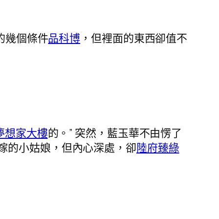
的幾個條件
品科博
，但裡面的東西卻值不
夢想家大樓
的。” 突然，藍玉華不由愣了
未嫁的小姑娘，但內心深處，卻
陸府臻綠