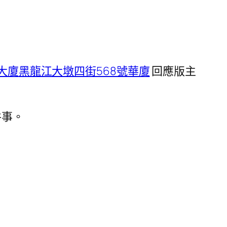
大廈
黑龍江大墩四街568號華廈
回應版主
件事。