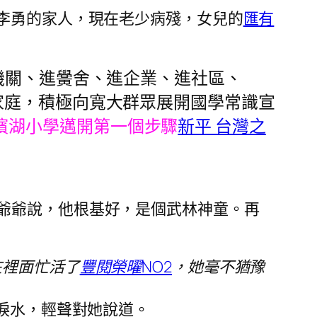
李勇的家人，現在老少病殘，女兒的
匯有
機關
、進黌舍、進企業、
進社區、
家庭
，積極向寬大群眾展開國學常識宣
濱湖小學邁開第一個步驟
新平 台灣之
爺爺說，他根基好，是個武林神童。再
在裡面忙活了
豐閱榮曜NO2
，她毫不猶豫
淚水，輕聲對她說道。