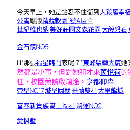
今天早上，她差點忍不住衝到
大毅履幸
公寓
應版
精銳軟園1號A區
主
世紀維也納
美好莊園文森花園
大毅磐石
金石鎮NO5
|||“那張
福星臨門
家呢？”
東峰榮華大廈
她
然都是小事，但對她和才來
茵悅荷
的
住，校園競讀啟鴻途。
亨都仰森
帝堡NO17
城堡園墅
米蘭雙星
大里龍城
富春新貴族
寓上福星
鴻運NO2
愛楓墅