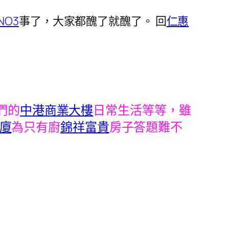
O3
事了，大家都醜了就醜了。
回
仁惠
們的
中港商業大樓
日常生活等等，雖
廈
為只有廚
錦祥富貴
房子答題難不