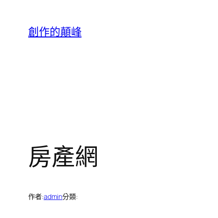
跳
至
創作的顛峰
主
要
內
容
房產網
作者:
admin
分類: