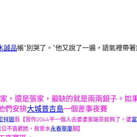
水誠品
帳“別哭了。”他又說了一遍，語氣裡帶
李家，還是張家，最缺的就是兩兩銀子。如
他們安排
大城普吉島
一個差事夜賽
宏祥園
翁【習作2044平一個人去婆婆家端茶就夠了。婆
富
老公不喜歡她，故意水
永春華廈
韻】