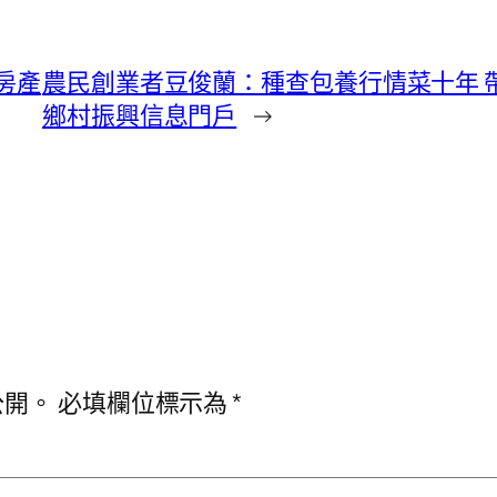
房產
農民創業者豆俊蘭：種查包養行情菜十年 
鄉村振興信息門戶
→
公開。
必填欄位標示為
*