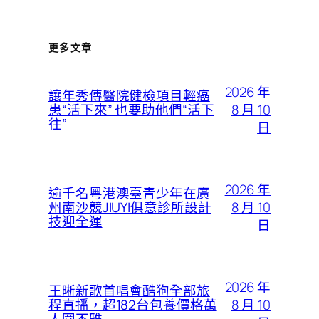
更多文章
2026 年
讓年秀傳醫院健檢項目輕癌
8 月 10
患“活下來” 也要助他們“活下
往”
日
2026 年
逾千名粵港澳臺青少年在廣
8 月 10
州南沙競JIUYI俱意診所設計
技迎全運
日
2026 年
王晰新歌首唱會酷狗全部旅
8 月 10
程直播，超182台包養價格萬