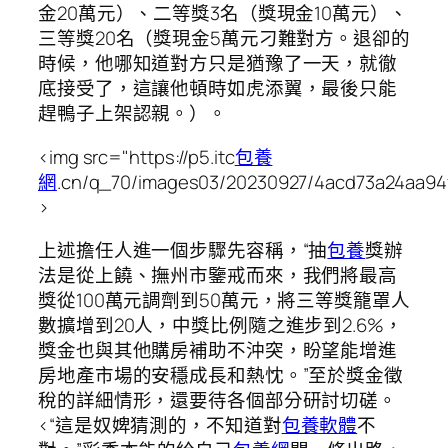
金20萬元）、二等獎3名（獎現金10萬元）、
三等獎20名（獎現金5萬元刁難對方。退卻的
時候，他哪知道對方只是猶豫了一天，就徹
底接受了，這讓他頓時如虎添翼，最後只能
趕鴨子上架認親。）。
<img src="https://p5.itc
包養
網
.cn/q_70/images03/20230927/4acd73a24aa94
>
上述擔任人進一個步驟先容稱，“抽
包養
獎辦
法是從上饒、撫州市鑒戒而來，我們將最高
獎從100萬元調劑到50萬元，將三等獎籠罩人
數擴增到20人，中獎比例隨之進步到2.6%，
獎金也與其他購房補助不沖突，盼望能增進
房地產市場的安穩成長和熱忱。”至於獎金徵
稅的詳細情形，還要待各個部分研討切磋。
<“這是奴婢猜測的，不知道對
包養軟體
不