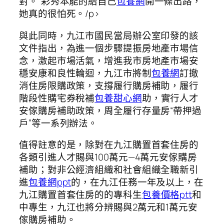
對。”彩秀本能的給自己
包養網
開一條出路，
她真的很怕死。/p>
與此同時，九江市國民當局辦公室印發的該
文件指出，為進一個步驟提振房地產市場信
念，激起市場活氣，增進我市房地產市場安
穩安康和良性輪迴，九江市將制
包養網
訂撤
消住房限購政策，支撐履行購房補助，履行
階段性購宅券稅補
包養甜心網
助，實行人才
安傢購房補助政策，周全履行存量房“帶押過
戶”等一系列辦法。
值得註意的是，除對在九江購置首套住房的
各類引進人才賜與100萬元—4萬元安傢購房
補助；對非公經濟組織和社會組織全職新引
進
包養網ppt
的，在九江任務一年及以上，在
九江購置首套住房的的專科生
包養價格ptt
和
中專生，九江也將分辨賜與2萬元和1萬元安
傢購房補助。