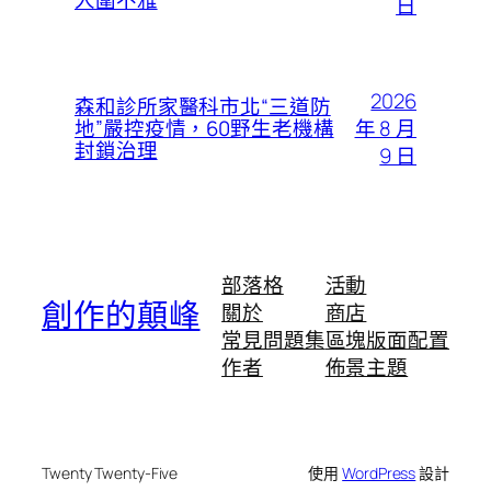
人圍不雅
日
2026
森和診所家醫科市北“三道防
年 8 月
地”嚴控疫情，60野生老機構
封鎖治理
9 日
部落格
活動
創作的顛峰
關於
商店
常見問題集
區塊版面配置
作者
佈景主題
Twenty Twenty-Five
使用
WordPress
設計