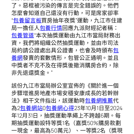
了。惡棍被污染的傳言是完全錯誤的。他們
怎麼會知道自己還沒有行動，可是席家卻率
“
包養留言板
買房抽年夜獎”運動，九江市住建
局一擔任人
包養行情
回應九派財經記者稱：
包養管道
“本次抽獎運動由九江市當局財務出
資，我們將組織公然抽獎運動，並由市司法
局約請公證處出具公證書，也會及時頒布
包
養網
發賣的套數情形，包管公正通明。並且
中獎者不克不及在得獎後撤消購房合約，除
非先退還獎金。”
該份九江市當局辦公室宣佈的《關於進一個
步驟增進房地產市場安穩安康成長的若幹辦
法》相干文件指出，該運動時
包養網推薦
代
為2
包養網站
0
包養網心得
23年10月1日至2024
年12月31日，抽獎運動準繩上不跨越6期。每
期抽獎運動設特等獎1名（嘉獎50%購房款劃
一現金，最高為50萬元）、一等獎2名（獎現