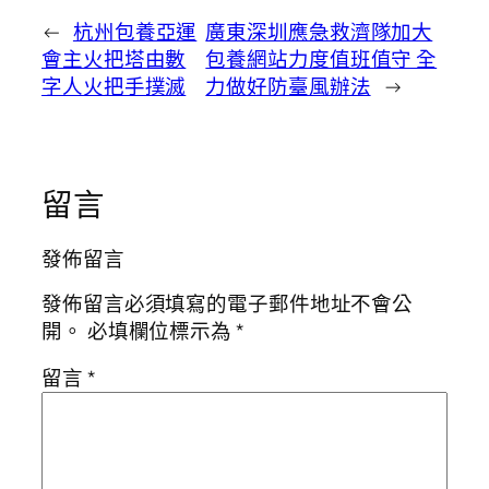
←
杭州包養亞運
廣東深圳應急救濟隊加大
會主火把塔由數
包養網站力度值班值守 全
字人火把手撲滅
力做好防臺風辦法
→
留言
發佈留言
發佈留言必須填寫的電子郵件地址不會公
開。
必填欄位標示為
*
留言
*