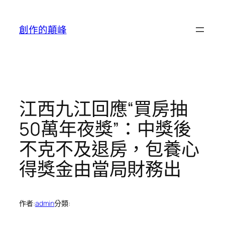
跳
至
創作的顛峰
主
要
內
容
江西九江回應“買房抽
50萬年夜獎”：中獎後
不克不及退房，包養心
得獎金由當局財務出
作者:
admin
分類: