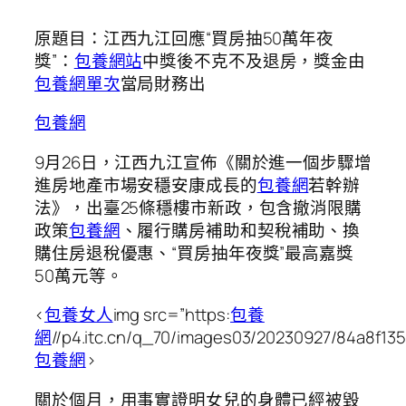
原題目：江西九江回應“買房抽50萬年夜
獎”：
包養網站
中獎後不克不及退房，獎金由
包養網單次
當局財務出
包養網
9月26日，江西九江宣佈《關於進一個步驟增
進房地產市場安穩安康成長的
包養網
若幹辦
法》，出臺25條穩樓市新政，包含撤消限購
政策
包養網
、履行購房補助和契稅補助、換
購住房退稅優惠、“買房抽年夜獎”最高嘉獎
50萬元等。
<
包養女人
img src=”https:
包養
網
//p4.itc.cn/q_70/images03/20230927/84a8f1
包養網
>
關於個月，用事實證明女兒的身體已經被毀