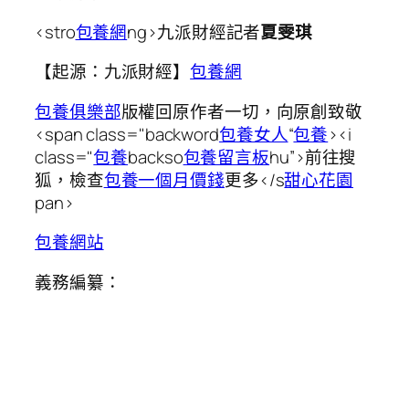
<stro
包養網
ng>九派財經記者
夏雯琪
【起源：九派財經】
包養網
包養俱樂部
版權回原作者一切，向原創致敬
<span class="backword
包養女人
“
包養
><i
class="
包養
backso
包養留言板
hu”>前往搜
狐，檢查
包養一個月價錢
更多</s
甜心花園
pan>
包養網站
義務編纂：