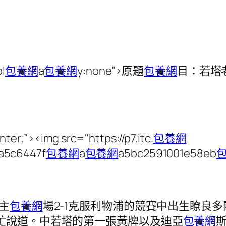
pl
包養網
a
包養網
y:none”>原題
包養網
目：若塔
nter;”><img src="https://p7.itc.
包養網
a5c6447f
包養網
a
包養網
a5bc2591001e58eb
主
包養網
場2-1克服利物浦的競賽中出生瞭良
忙說道。中若塔的第一張黃牌以及迪亞
包養網