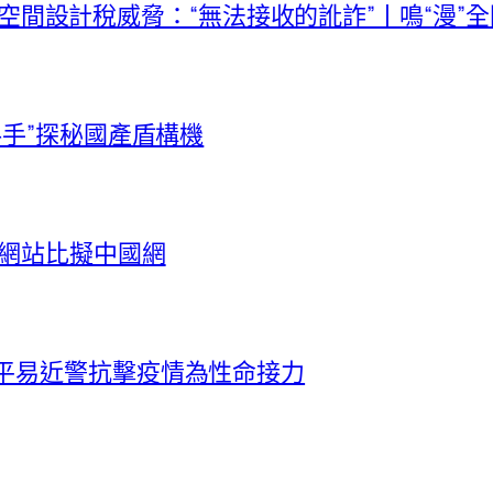
I俱意空間設計稅威脅：“無法接收的訛詐”丨鳴“漫”
料手”探秘國產盾構機
養網站比擬中國網
倆平易近警抗擊疫情為性命接力