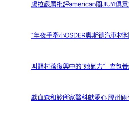
盧拉嚴厲批評american關JIUY
“年夜手牽小OSDER奧斯德汽車材
叫醒村落復興中的“她氣力”_查包
獻血森和診所家醫科獻愛心 膠州