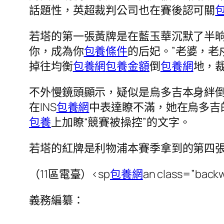
話題性，英超裁判公司也在賽後認可關
若塔的第一張黃牌是在藍玉華沉默了半晌
你，成為你
包養條件
的后妃。”老婆，老
掉往均衡
包養網
包養金額
倒
包養網
地，
不外慢鏡頭顯示，疑似是烏多吉本身絆
在INS
包養網
中表達瞭不滿，她在烏多吉
包養
上加瞭“競賽被操控”的文字。
若塔的紅牌是利物浦本賽季拿到的第四
（11區電臺）<sp
包養網
an class=”back
義務編纂：