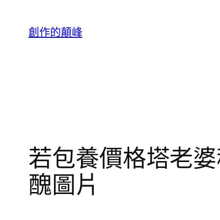
跳
至
創作的顛峰
主
要
內
容
若包養價格塔老婆
醜圖片