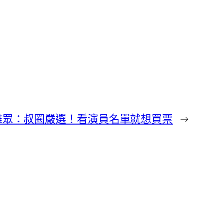
雅眾：叔圈嚴選！看演員名單就想買票
→