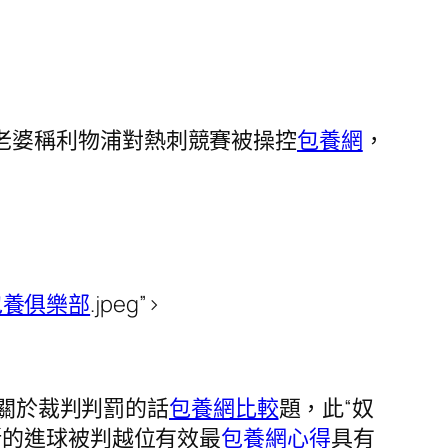
老婆稱利物浦對熱刺競賽被操控
包養網
，
包養俱樂部
.jpeg”>
多關於裁判判罰的話
包養網比較
題，此“奴
斯的進球被判越位有效最
包養網心得
具有