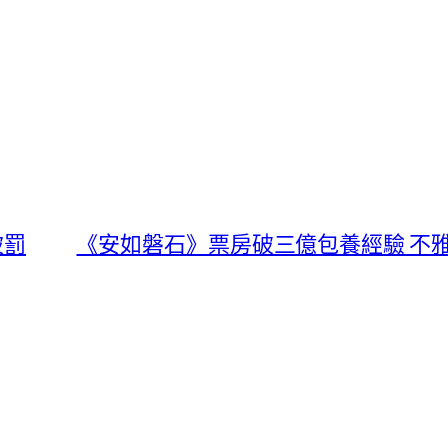
被罰
《安如磐石》票房破三億包養經驗 不