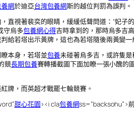
包養網
於迪亞
台灣包養網
斯的越位判罰為誤判。
，直視著裴奕的眼睛，緩緩低聲問道：“妃子
戍守烏多
包養網心得
吉時拿到的，那時烏多吉
裁判給若塔出示黃牌，這也為若塔隨後兩黃變一
倒瞭本身，若塔並
包養
未碰著烏多吉，或許隻是
的競
長期包養
賽轉播截圖下面加瞭一張小醜的
張紅牌，而英超才戰罷七輪競賽。
word”
甜心花園
><i cla
包養網
ss=”backsoh