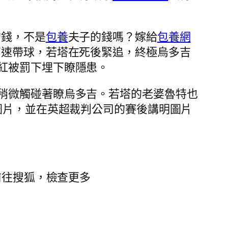
的錢，不是
包養
夫子的錢嗎？嫁給
包養網
高速帶球，若塔在死後緊追，終極烏多吉
紅被罰下埋下瞭隱患。
稍微觸碰著瞭烏多吉。若塔的老婆魯特也
圖片，並在英超裁判公司的賽後講明圖片
u”>前往搜狐，檢查更多