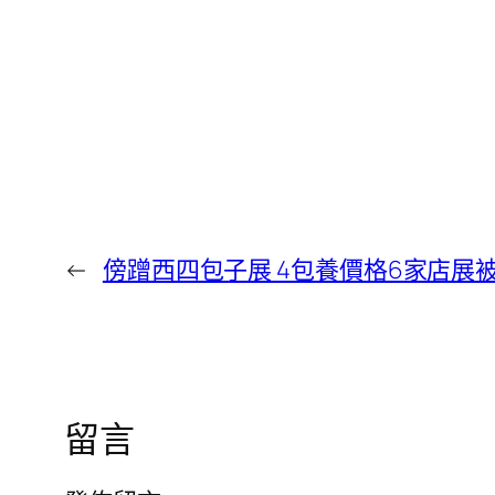
←
傍蹭西四包子展 4包養價格6家店展
留言